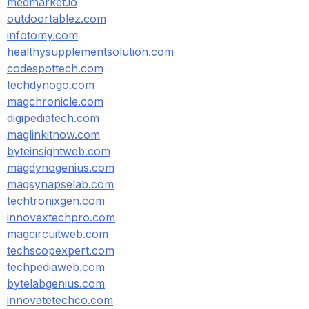
medmarket.io
outdoortablez.com
infotomy.com
healthysupplementsolution.com
codespottech.com
techdynogo.com
magchronicle.com
digipediatech.com
maglinkitnow.com
byteinsightweb.com
magdynogenius.com
magsynapselab.com
techtronixgen.com
innovextechpro.com
magcircuitweb.com
techscopexpert.com
techpediaweb.com
bytelabgenius.com
innovatetechco.com