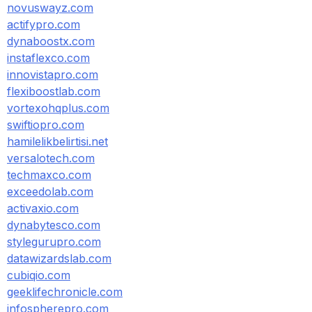
novuswayz.com
actifypro.com
dynaboostx.com
instaflexco.com
innovistapro.com
flexiboostlab.com
vortexohqplus.com
swiftiopro.com
hamilelikbelirtisi.net
versalotech.com
techmaxco.com
exceedolab.com
activaxio.com
dynabytesco.com
stylegurupro.com
datawizardslab.com
cubiqio.com
geeklifechronicle.com
infospherepro.com