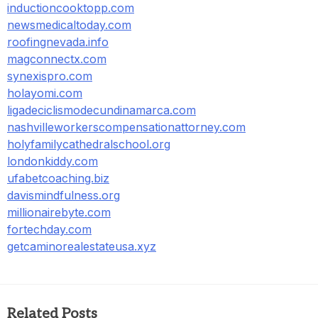
inductioncooktopp.com
newsmedicaltoday.com
roofingnevada.info
magconnectx.com
synexispro.com
holayomi.com
ligadeciclismodecundinamarca.com
nashvilleworkerscompensationattorney.com
holyfamilycathedralschool.org
londonkiddy.com
ufabetcoaching.biz
davismindfulness.org
millionairebyte.com
fortechday.com
getcaminorealestateusa.xyz
Related Posts