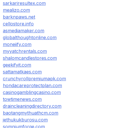
sarkariresultex.com
mealizo.com
barknpaws.net
cellostore.info
asmediamaker.com
globalthoughtonline.com
moneiify.com
myyatchrentals.com
shalomcandlestores.com
geekifyit.com
sattamatkaes.com
crunchyrollpremiumapk.com
hondacareprotectplan.com
casinogamblingcasino.com
towtimenews.com
draincleaningdirectory.com
baotangmythuathcm.com
jethukukburosu.com
somniumforge.com