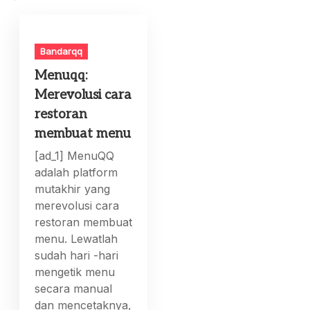
Bandarqq
Menuqq:
Merevolusi cara
restoran
membuat menu
[ad_1] MenuQQ
adalah platform
mutakhir yang
merevolusi cara
restoran membuat
menu. Lewatlah
sudah hari -hari
mengetik menu
secara manual
dan mencetaknya,