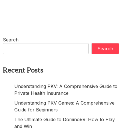
Search
Search
Recent Posts
Understanding PKV: A Comprehensive Guide to
Private Health Insurance
Understanding PKV Games: A Comprehensive
Guide for Beginners
The Ultimate Guide to Domino99: How to Play
and Win