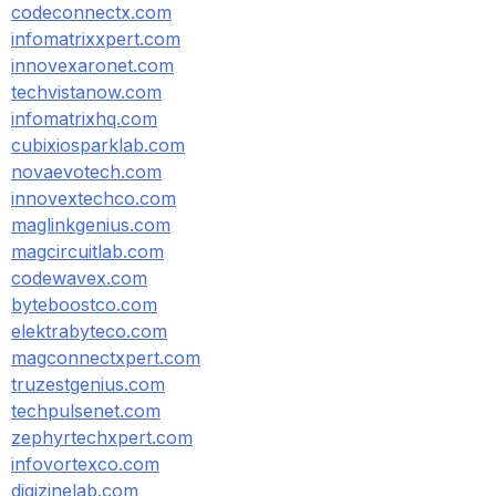
codeconnectx.com
infomatrixxpert.com
innovexaronet.com
techvistanow.com
infomatrixhq.com
cubixiosparklab.com
novaevotech.com
innovextechco.com
maglinkgenius.com
magcircuitlab.com
codewavex.com
byteboostco.com
elektrabyteco.com
magconnectxpert.com
truzestgenius.com
techpulsenet.com
zephyrtechxpert.com
infovortexco.com
digizinelab.com