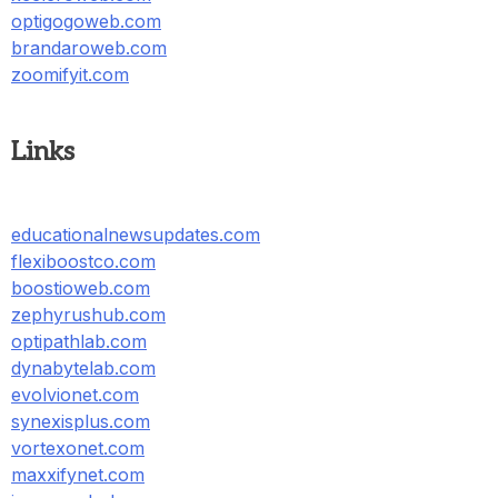
optigogoweb.com
brandaroweb.com
zoomifyit.com
Links
educationalnewsupdates.com
flexiboostco.com
boostioweb.com
zephyrushub.com
optipathlab.com
dynabytelab.com
evolvionet.com
synexisplus.com
vortexonet.com
maxxifynet.com