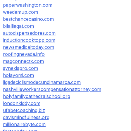
paperwashington.com
weedemup.com
bestchancecasino.com
bilalliaqat.com
autodispensadores.com
inductioncooktopp.com
newsmedicaltoday.com
roofingnevada.info
magconnectx.com
synexispro.com
holayomi.com
ligadeciclismodecundinamarca.com
nashvilleworkerscompensationattorney.com
holyfamilycathedralschool.org
londonkiddy.com
ufabetcoaching.biz
davismindfulness.org
millionairebyte.com