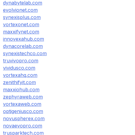
dynabytelab.com
evolvionet.com
synexisplus.com
vortexonet.com
maxxifynet.com
innovexahub.com
dynacorelab.com
synexistechco.com
truvivopro.com
vividusco.com
vortexahq.com
zenithifyit.com
maxxiohub.com
zephyraweb.com
vortexaweb.com
optigeniusco.com
novuspherex.com
novaevopro.com
trusparktech.com