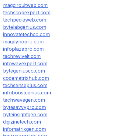
magcircuitweb.com
techscopexpert.com
techpediaweb.com
bytelabgenius.com
innovatetechco.com
magdynopro.com
infoplazapro.com
techreviveit.com
infowavexpert.com
bytegeniusco.com
codematrixhub.com
techsenseplus.com
infoboostgenius.com
techwavegen.com
bytesavvypro.com
byteinsightgen.com
digizinetech.com
infomatrixgen.com