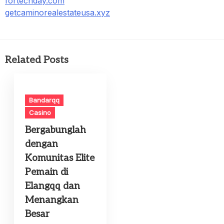
fortechday.com
getcaminorealestateusa.xyz
Related Posts
Bandarqq
Casino
Bergabunglah
dengan
Komunitas Elite
Pemain di
Elangqq dan
Menangkan
Besar