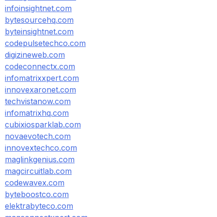
infoinsightnet.com
bytesourcehq.com
byteinsightnet.com
codepulsetechco.com
digizineweb.com
codeconnectx.com
infomatrixxpert.com
innovexaronet.com
techvistanow.com
infomatrixhq.com
cubixiosparklab.com
novaevotech.com
innovextechco.com
maglinkgenius.com
magcircuitlab.com
codewavex.com
byteboostco.com
elektrabyteco.com