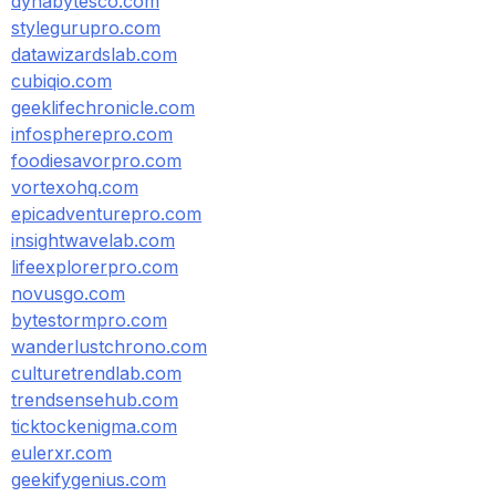
dynabytesco.com
stylegurupro.com
datawizardslab.com
cubiqio.com
geeklifechronicle.com
infospherepro.com
foodiesavorpro.com
vortexohq.com
epicadventurepro.com
insightwavelab.com
lifeexplorerpro.com
novusgo.com
bytestormpro.com
wanderlustchrono.com
culturetrendlab.com
trendsensehub.com
ticktockenigma.com
eulerxr.com
geekifygenius.com