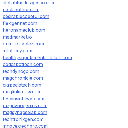
stellabluedesignsco.com
paulsauthor.com
desirablecodeful.com
flexigennet.com
heronameclub.com
medmarket.io
outdoortablez.com
infotomy.com
healthysupplementsolution.com
codespottech.com
techdynogo.com
magchronicle.com
digipediatech.com
maglinkitnow.com
byteinsightweb.com
magdynogenius.com
magsynapselab.com
techtronixgen.com
innovextechpro.com