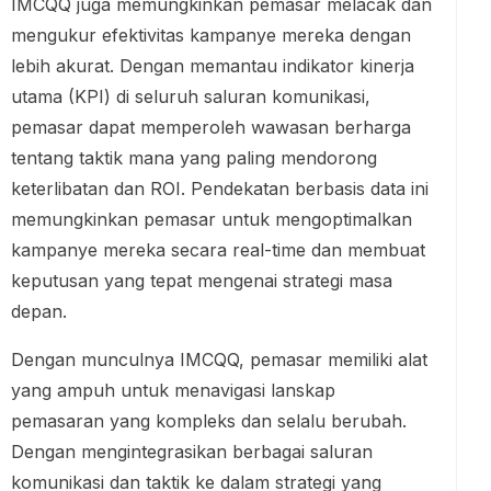
IMCQQ juga memungkinkan pemasar melacak dan
mengukur efektivitas kampanye mereka dengan
lebih akurat. Dengan memantau indikator kinerja
utama (KPI) di seluruh saluran komunikasi,
pemasar dapat memperoleh wawasan berharga
tentang taktik mana yang paling mendorong
keterlibatan dan ROI. Pendekatan berbasis data ini
memungkinkan pemasar untuk mengoptimalkan
kampanye mereka secara real-time dan membuat
keputusan yang tepat mengenai strategi masa
depan.
Dengan munculnya IMCQQ, pemasar memiliki alat
yang ampuh untuk menavigasi lanskap
pemasaran yang kompleks dan selalu berubah.
Dengan mengintegrasikan berbagai saluran
komunikasi dan taktik ke dalam strategi yang