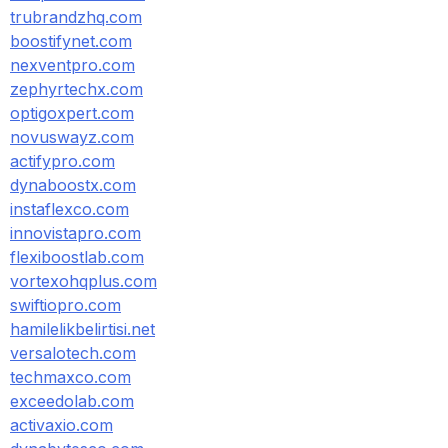
trubrandzhq.com
boostifynet.com
nexventpro.com
zephyrtechx.com
optigoxpert.com
novuswayz.com
actifypro.com
dynaboostx.com
instaflexco.com
innovistapro.com
flexiboostlab.com
vortexohqplus.com
swiftiopro.com
hamilelikbelirtisi.net
versalotech.com
techmaxco.com
exceedolab.com
activaxio.com