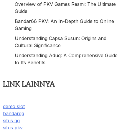
Overview of PKV Games Resmi: The Ultimate
Guide
Bandar66 PKV: An In-Depth Guide to Online
Gaming
Understanding Capsa Susun: Origins and
Cultural Significance
Understanding Aduq: A Comprehensive Guide
to Its Benefits
LINK LAINNYA
demo slot
bandarqq
situs qq
situs pkv