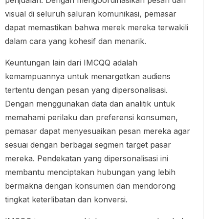
visual di seluruh saluran komunikasi, pemasar
dapat memastikan bahwa merek mereka terwakili
dalam cara yang kohesif dan menarik.
Keuntungan lain dari IMCQQ adalah
kemampuannya untuk menargetkan audiens
tertentu dengan pesan yang dipersonalisasi.
Dengan menggunakan data dan analitik untuk
memahami perilaku dan preferensi konsumen,
pemasar dapat menyesuaikan pesan mereka agar
sesuai dengan berbagai segmen target pasar
mereka. Pendekatan yang dipersonalisasi ini
membantu menciptakan hubungan yang lebih
bermakna dengan konsumen dan mendorong
tingkat keterlibatan dan konversi.