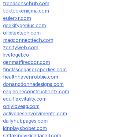
trendsensehub.com
ticktockenigma.com
eulerxr.com
geekifygenius.com
orbitextech.com
magconnecttech.com
zenifyweb.com
livetogel.co
genmatfiredoor.com
findlascegasproperties.com
healthhavenrobbie.com
donanddonnadesigns.com
eagleoneconstructiontx.com
equiflexvitality.com
onlylovesg.com
activedesenvolvimento.com
dailyhubpages.com
idnplaysbobet.com
sattakingvikidadacall.com