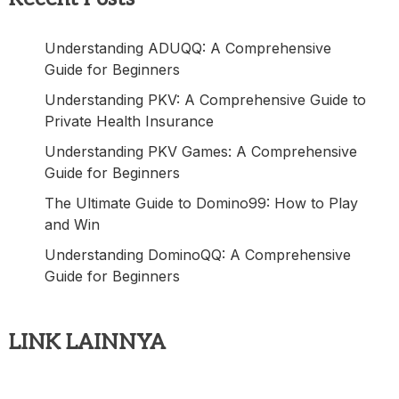
Understanding ADUQQ: A Comprehensive
Guide for Beginners
Understanding PKV: A Comprehensive Guide to
Private Health Insurance
Understanding PKV Games: A Comprehensive
Guide for Beginners
The Ultimate Guide to Domino99: How to Play
and Win
Understanding DominoQQ: A Comprehensive
Guide for Beginners
LINK LAINNYA