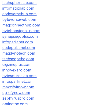
techspherelab.com
infomatrixlab.com
codeversehub.com
byteverseweb.com
magconnecthub.com
byteboostgenius.com
synapsegoplus.com
infopedianet.com
codepulsenet.com
magdynotech.com
techscopehq.com
digizineplus.com
innovexaro.com
bytesourcelab.com
infosparknet.com
maxxifyitnow.com
quixifynow.com
zephyruspro.com
optipathx.com