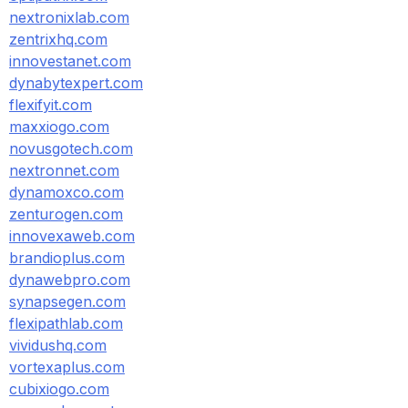
nextronixlab.com
zentrixhq.com
innovestanet.com
dynabytexpert.com
flexifyit.com
maxxiogo.com
novusgotech.com
nextronnet.com
dynamoxco.com
zenturogen.com
innovexaweb.com
brandioplus.com
dynawebpro.com
synapsegen.com
flexipathlab.com
vividushq.com
vortexaplus.com
cubixiogo.com