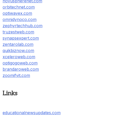
novuspherenet.com
orbitechnet.com
optiwavex.com
omnidynoco.com
zephyrtechhub.com
truzestweb.com
synapsexpert.com
zentarolab.com
quikbiznow.com
xceleroweb.com
optigogoweb.com
brandaroweb.com
zoomifyit.com
Links
educationalnewsupdates.com