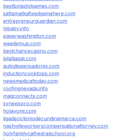
bestbolaslotgames.com
sattamatkafixedgamehere.com
entrepreneurguardian.com
hibaby.info
paperwashington.com
weedemup.com
bestchancecasino.com
bilalliaqat.com
autodispensadores.com
inductioncooktopp.com
newsmedicaltoday.com
roofingnevada.info
magconnectx.com
synexispro.com
holayomi.com
ligadeciclismodecundinamarca.com
nashvilleworkerscompensationattorney.com
holyfamilycathedralschool.org