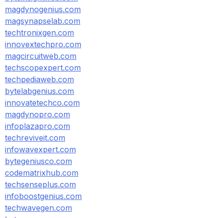
magdynogenius.com
magsynapselab.com
techtronixgen.com
innovextechpro.com
magcircuitweb.com
techscopexpert.com
techpediaweb.com
bytelabgenius.com
innovatetechco.com
magdynopro.com
infoplazapro.com
techreviveit.com
infowavexpert.com
bytegeniusco.com
codematrixhub.com
techsenseplus.com
infoboostgenius.com
techwavegen.com