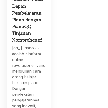
Depan
Pembelajaran
Piano dengan
PianoQQ:
Tinjauan
Komprehensif
[ad_1] PianoQQ
adalah platform
online
revolusioner yang
mengubah cara
orang belajar
bermain piano.
Dengan
pendekatan
pengajarannya
yang inovatif,