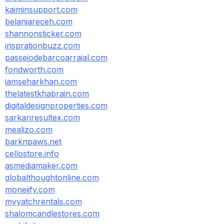
kaiminsupport.com
belanjareceh.com
shannonsticker.com
insprationbuzz.com
passeiodebarcoarraial.com
fondworth.com
iamseharkhan.com
thelatestkhabrain.com
digitaldesignproperties.com
sarkariresultex.com
mealizo.com
barknpaws.net
cellostore.info
asmediamaker.com
globalthoughtonline.com
moneiify.com
myyatchrentals.com
shalomcandlestores.com