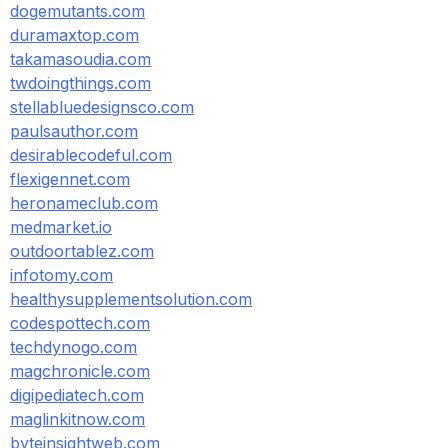
dogemutants.com
duramaxtop.com
takamasoudia.com
twdoingthings.com
stellabluedesignsco.com
paulsauthor.com
desirablecodeful.com
flexigennet.com
heronameclub.com
medmarket.io
outdoortablez.com
infotomy.com
healthysupplementsolution.com
codespottech.com
techdynogo.com
magchronicle.com
digipediatech.com
maglinkitnow.com
byteinsightweb.com