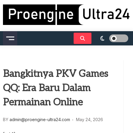
Skip
to
content
Ketahui keuntungan bermain di situs poker online
Keuntungan Bermain di Situs
terpopuler tahun ini. Dari bonus hingga turnamen
Poker Online Terpopuler Tahun
eksklusif, temukan alasan mengapa situs ini menjadi
pilihan terbaik bagi para pemain poker.
Ini
Bangkitnya PKV Games
QQ: Era Baru Dalam
Permainan Online
BY
admin@proengine-ultra24.com
May 24, 2026