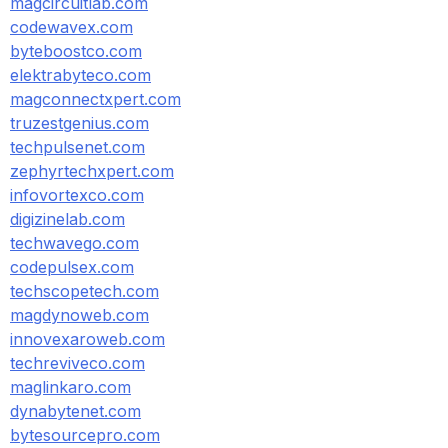
magcircuitlab.com
codewavex.com
byteboostco.com
elektrabyteco.com
magconnectxpert.com
truzestgenius.com
techpulsenet.com
zephyrtechxpert.com
infovortexco.com
digizinelab.com
techwavego.com
codepulsex.com
techscopetech.com
magdynoweb.com
innovexaroweb.com
techreviveco.com
maglinkaro.com
dynabytenet.com
bytesourcepro.com