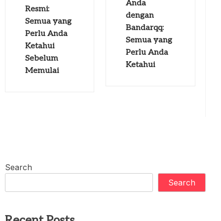
Anda
Resmi:
dengan
Semua yang
Bandarqq:
Perlu Anda
Semua yang
Ketahui
Perlu Anda
Sebelum
Ketahui
Memulai
Search
Search
Recent Posts