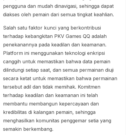
pengguna dan mudah dinavigasi, sehingga dapat
diakses oleh pemain dari semua tingkat keahlian.
Salah satu faktor kunci yang berkontribusi
terhadap kebangkitan PKV Games QQ adalah
penekanannya pada keadilan dan keamanan.
Platform ini menggunakan teknologi enkripsi
canggih untuk memastikan bahwa data pemain
dilindungi setiap saat, dan semua permainan diuji
secara ketat untuk memastikan bahwa permainan
tersebut adil dan tidak memihak. Komitmen
terhadap keadilan dan keamanan ini telah
membantu membangun kepercayaan dan
kredibilitas di kalangan pemain, sehingga
menghasilkan komunitas penggemar setia yang
semakin berkembang.