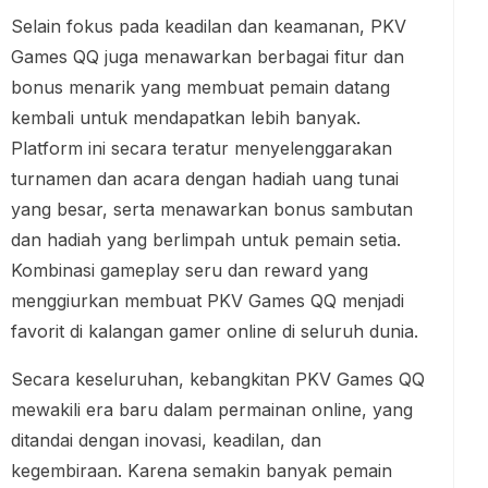
Selain fokus pada keadilan dan keamanan, PKV
Games QQ juga menawarkan berbagai fitur dan
bonus menarik yang membuat pemain datang
kembali untuk mendapatkan lebih banyak.
Platform ini secara teratur menyelenggarakan
turnamen dan acara dengan hadiah uang tunai
yang besar, serta menawarkan bonus sambutan
dan hadiah yang berlimpah untuk pemain setia.
Kombinasi gameplay seru dan reward yang
menggiurkan membuat PKV Games QQ menjadi
favorit di kalangan gamer online di seluruh dunia.
Secara keseluruhan, kebangkitan PKV Games QQ
mewakili era baru dalam permainan online, yang
ditandai dengan inovasi, keadilan, dan
kegembiraan. Karena semakin banyak pemain