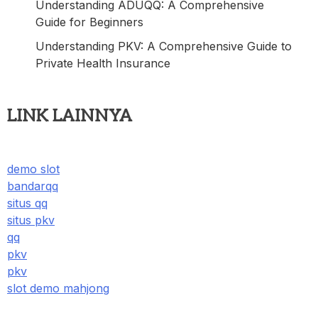
Understanding ADUQQ: A Comprehensive
Guide for Beginners
Understanding PKV: A Comprehensive Guide to
Private Health Insurance
LINK LAINNYA
demo slot
bandarqq
situs qq
situs pkv
qq
pkv
pkv
slot demo mahjong