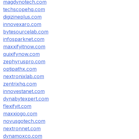
magdynotech.com
techscopehq.com
digizineplus.com
innovexaro.com
bytesourcelab.com
infosparknet.com
maxxifyitnow.com
quixifynow.com
zephyruspro.com
optipathx.com
nextronixlab.com
zentrixhq.com
innovestanet.com
dynabytexpert.com
flexifyit.com
maxxiogo.com
novusgotech.com
nextronnet.com
dynamoxco.com