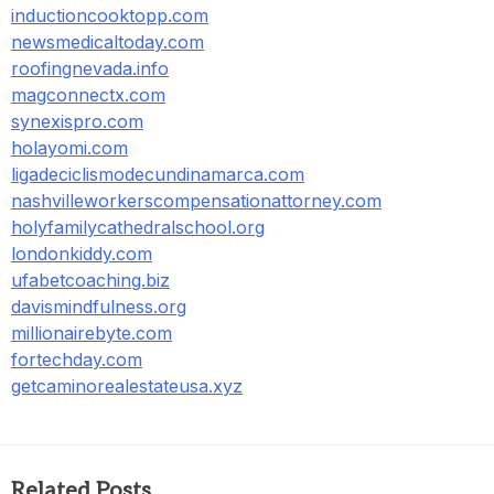
inductioncooktopp.com
newsmedicaltoday.com
roofingnevada.info
magconnectx.com
synexispro.com
holayomi.com
ligadeciclismodecundinamarca.com
nashvilleworkerscompensationattorney.com
holyfamilycathedralschool.org
londonkiddy.com
ufabetcoaching.biz
davismindfulness.org
millionairebyte.com
fortechday.com
getcaminorealestateusa.xyz
Related Posts