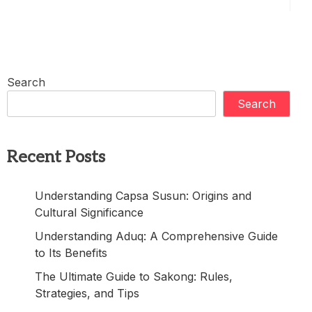
Search
Search
Recent Posts
Understanding Capsa Susun: Origins and
Cultural Significance
Understanding Aduq: A Comprehensive Guide
to Its Benefits
The Ultimate Guide to Sakong: Rules,
Strategies, and Tips