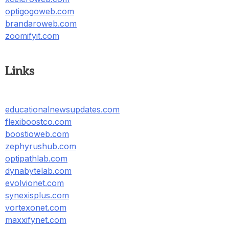
optigogoweb.com
brandaroweb.com
zoomifyit.com
Links
educationalnewsupdates.com
flexiboostco.com
boostioweb.com
zephyrushub.com
optipathlab.com
dynabytelab.com
evolvionet.com
synexisplus.com
vortexonet.com
maxxifynet.com