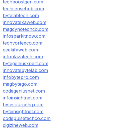
techboostgen.com
techsensehub.com
bytelabtech.com
innovatexaweb.com
magdynotechco.com
infosparkitnow.com
techvortexco.com
geekifyweb.com
infoplazatech.com
bytegeniusxpert.com
innovatebytelab.com
infobytepro.com
magbytego.com
codegeniusnet.com
infoinsightnet.com
bytesourcehq.com
byteinsightnet.com
codepulsetechco.com
digizineweb.com