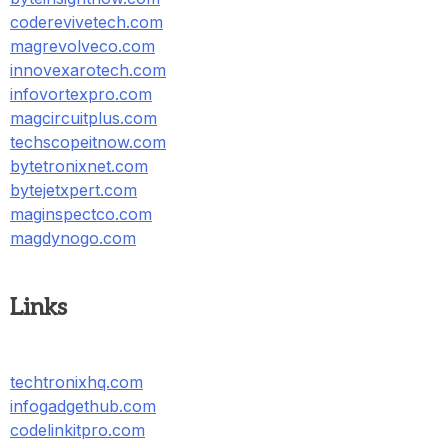
coderevivetech.com
magrevolveco.com
innovexarotech.com
infovortexpro.com
magcircuitplus.com
techscopeitnow.com
bytetronixnet.com
bytejetxpert.com
maginspectco.com
magdynogo.com
Links
techtronixhq.com
infogadgethub.com
codelinkitpro.com