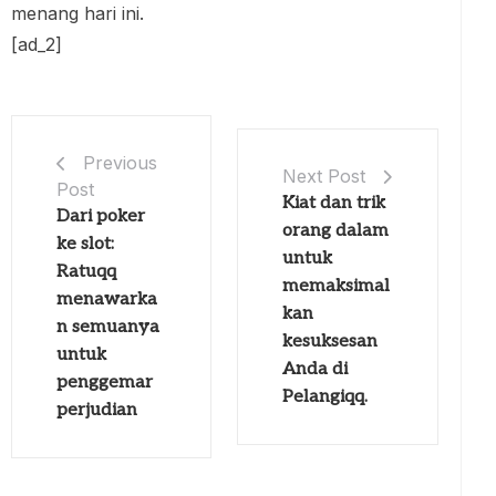
menang hari ini.
[ad_2]
Previous
Next Post
Post
Kiat dan trik
Dari poker
orang dalam
ke slot:
untuk
Ratuqq
memaksimal
menawarka
kan
n semuanya
kesuksesan
untuk
Anda di
penggemar
Pelangiqq.
perjudian