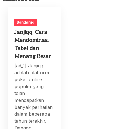
Bandarqq
Janjiqq: Cara
Mendominasi
Tabel dan
Menang Besar
[ad_1] Janjiqq
adalah platform
poker online
populer yang
telah
mendapatkan
banyak perhatian
dalam beberapa
tahun terakhir.
Dengan