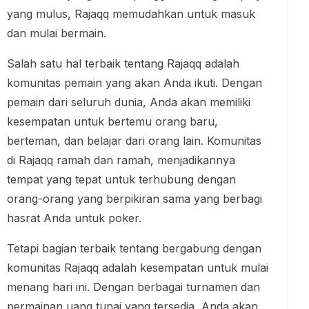
yang mulus, Rajaqq memudahkan untuk masuk
dan mulai bermain.
Salah satu hal terbaik tentang Rajaqq adalah
komunitas pemain yang akan Anda ikuti. Dengan
pemain dari seluruh dunia, Anda akan memiliki
kesempatan untuk bertemu orang baru,
berteman, dan belajar dari orang lain. Komunitas
di Rajaqq ramah dan ramah, menjadikannya
tempat yang tepat untuk terhubung dengan
orang-orang yang berpikiran sama yang berbagi
hasrat Anda untuk poker.
Tetapi bagian terbaik tentang bergabung dengan
komunitas Rajaqq adalah kesempatan untuk mulai
menang hari ini. Dengan berbagai turnamen dan
permainan uang tunai yang tersedia, Anda akan