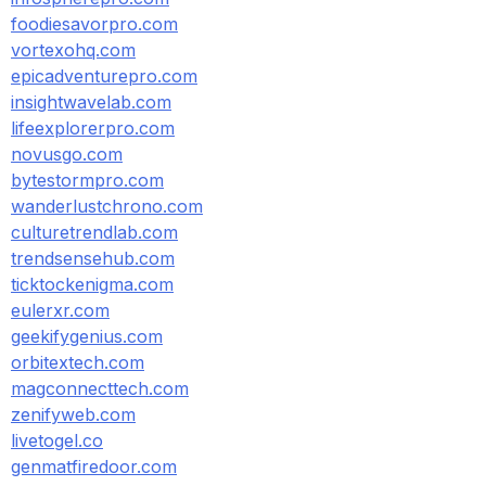
foodiesavorpro.com
vortexohq.com
epicadventurepro.com
insightwavelab.com
lifeexplorerpro.com
novusgo.com
bytestormpro.com
wanderlustchrono.com
culturetrendlab.com
trendsensehub.com
ticktockenigma.com
eulerxr.com
geekifygenius.com
orbitextech.com
magconnecttech.com
zenifyweb.com
livetogel.co
genmatfiredoor.com