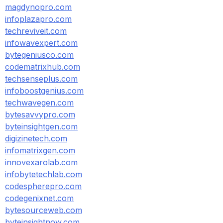
magdynopro.com
infoplazapro.com
techreviveit.com
infowavexpert.com
bytegeniusco.com
codematrixhub.com
techsenseplus.com
infoboostgenius.com
techwavegen.com
bytesavvypro.com
byteinsightgen.com
digizinetech.com
infomatrixgen.com
innovexarolab.com
infobytetechlab.com
codespherepro.com
codegenixnet.com
bytesourceweb.com
byteinsightnow.com