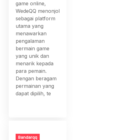
game online,
WedeQQ menonjol
sebagai platform
utama yang
menawarkan
pengalaman
bermain game
yang unik dan
menarik kepada
para pemain.
Dengan beragam
permainan yang
dapat dipilih, te
Bandarqq