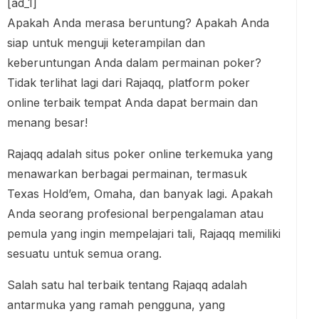
[ad_1]
Apakah Anda merasa beruntung? Apakah Anda
siap untuk menguji keterampilan dan
keberuntungan Anda dalam permainan poker?
Tidak terlihat lagi dari Rajaqq, platform poker
online terbaik tempat Anda dapat bermain dan
menang besar!
Rajaqq adalah situs poker online terkemuka yang
menawarkan berbagai permainan, termasuk
Texas Hold’em, Omaha, dan banyak lagi. Apakah
Anda seorang profesional berpengalaman atau
pemula yang ingin mempelajari tali, Rajaqq memiliki
sesuatu untuk semua orang.
Salah satu hal terbaik tentang Rajaqq adalah
antarmuka yang ramah pengguna, yang