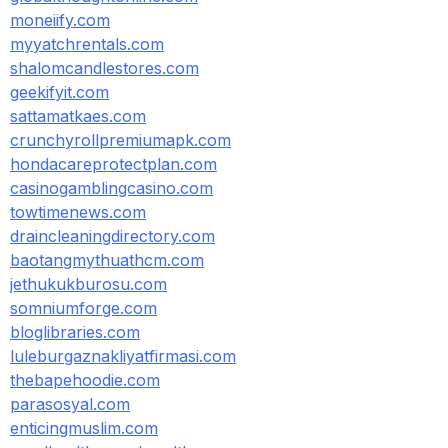
moneiify.com
myyatchrentals.com
shalomcandlestores.com
geekifyit.com
sattamatkaes.com
crunchyrollpremiumapk.com
hondacareprotectplan.com
casinogamblingcasino.com
towtimenews.com
draincleaningdirectory.com
baotangmythuathcm.com
jethukukburosu.com
somniumforge.com
bloglibraries.com
luleburgaznakliyatfirmasi.com
thebapehoodie.com
parasosyal.com
enticingmuslim.com