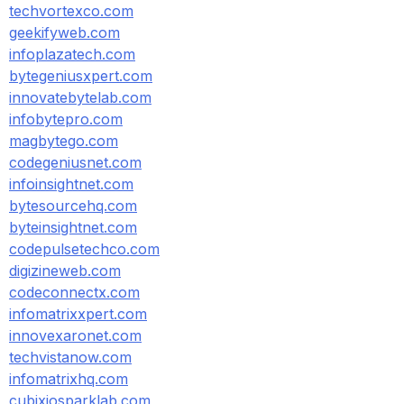
techvortexco.com
geekifyweb.com
infoplazatech.com
bytegeniusxpert.com
innovatebytelab.com
infobytepro.com
magbytego.com
codegeniusnet.com
infoinsightnet.com
bytesourcehq.com
byteinsightnet.com
codepulsetechco.com
digizineweb.com
codeconnectx.com
infomatrixxpert.com
innovexaronet.com
techvistanow.com
infomatrixhq.com
cubixiosparklab.com