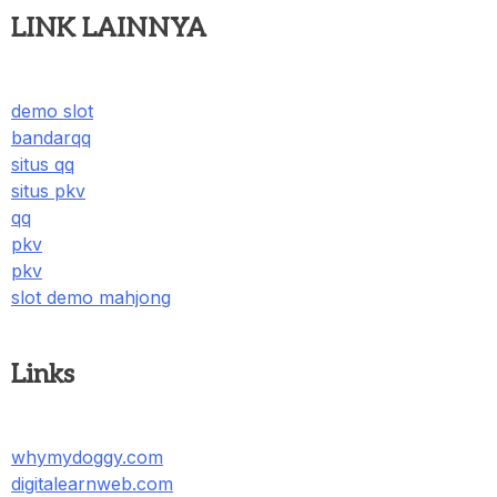
LINK LAINNYA
demo slot
bandarqq
situs qq
situs pkv
qq
pkv
pkv
slot demo mahjong
Links
whymydoggy.com
digitalearnweb.com