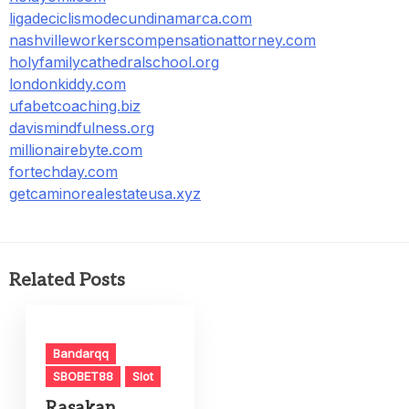
ligadeciclismodecundinamarca.com
nashvilleworkerscompensationattorney.com
holyfamilycathedralschool.org
londonkiddy.com
ufabetcoaching.biz
davismindfulness.org
millionairebyte.com
fortechday.com
getcaminorealestateusa.xyz
Related Posts
Bandarqq
SBOBET88
Slot
Rasakan