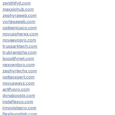
zenithifyit.com
maxxiohub.com
zephyraweb.com
vortexaweb.com
optigeniusco.com
novuspherex.com
novaevopro.com
trusparktech.com
trubrandzhq.com
boostifynet.com
nexventpro.com
zephyrtechx.com
optigoxpert.com
novuswayz.com
actifypro.com
dynaboostx.com
instaflexco.com
innovistapro.com
flexiboostlab.com