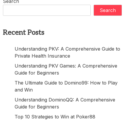
Search
Search
Recent Posts
Understanding PKV: A Comprehensive Guide to
Private Health Insurance
Understanding PKV Games: A Comprehensive
Guide for Beginners
The Ultimate Guide to Domino99: How to Play
and Win
Understanding DominoQQ: A Comprehensive
Guide for Beginners
Top 10 Strategies to Win at Poker88