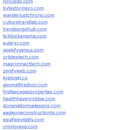
novusgo.com
bytestormpro.com
wanderlustchrono.com
culturetrendlab.com
trendsensehub.com
ticktockenigma.com
eulerxr.com
geekifygenius.com
orbitextech.com
magconnecttech.com
zenifyweb.com
livetogel.co
genmatfiredoor.com
findlascegasproperties.com
healthhavenrobbie.com
donanddonnadesigns.com
eagleoneconstructiontx.com
equiflexvitality.com
onlylovesg.com