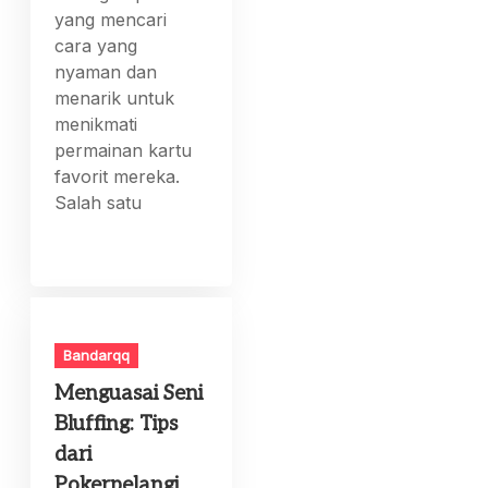
yang mencari
cara yang
nyaman dan
menarik untuk
menikmati
permainan kartu
favorit mereka.
Salah satu
Bandarqq
Menguasai Seni
Bluffing: Tips
dari
Pokerpelangi