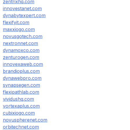
zentrixhq.com
innovestanet.com
dynabytexpert.com
flexifyit.com
maxxiogo.com
novusgotech.com
nextronnet.com
dynamoxco.com
zenturogen.com
innovexaweb.com
brandioplus.com
dynawebpro.com
synapsegen.com
flexipathlab.com
vividushq.com
vortexaplus.com
cubixiogo.com
novuspherenet.com
orbitechnet.com