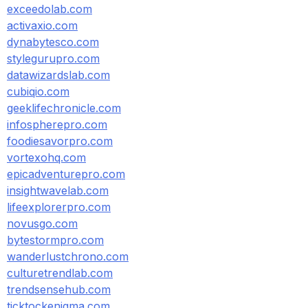
exceedolab.com
activaxio.com
dynabytesco.com
stylegurupro.com
datawizardslab.com
cubiqio.com
geeklifechronicle.com
infospherepro.com
foodiesavorpro.com
vortexohq.com
epicadventurepro.com
insightwavelab.com
lifeexplorerpro.com
novusgo.com
bytestormpro.com
wanderlustchrono.com
culturetrendlab.com
trendsensehub.com
ticktockenigma.com