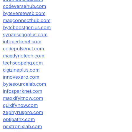
codeversehub.com
byteverseweb.com
magconnecthub.com
byteboostgenius.com
synapsegoplus.com
infopedianet.com
codepulsenet.com
magdynotech.com
techscopehq.com
digizineplus.com
innovexaro.com
bytesourcelab.com
infosparknet.com
maxxifyitnow.com
quixifynow.com
zephyruspro.com
optipathx.com
nextronixlab.com