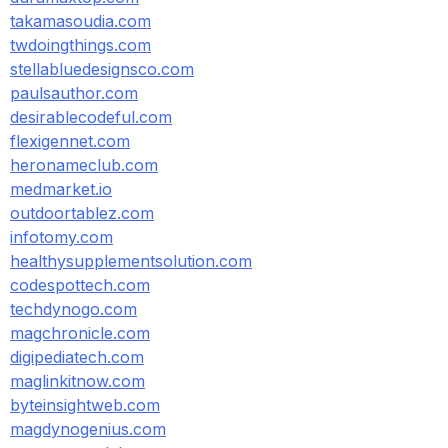
takamasoudia.com
twdoingthings.com
stellabluedesignsco.com
paulsauthor.com
desirablecodeful.com
flexigennet.com
heronameclub.com
medmarket.io
outdoortablez.com
infotomy.com
healthysupplementsolution.com
codespottech.com
techdynogo.com
magchronicle.com
digipediatech.com
maglinkitnow.com
byteinsightweb.com
magdynogenius.com