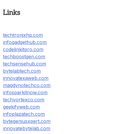
Links
techtronixhq.com
infogadgethub.com
codelinkitpro.com
techboostgen.com
techsensehub.com
bytelabtech.com
innovatexaweb.com
magdynotechco.com
infosparkitnow.com
techvortexco.com
geekifyweb.com
infoplazatech.com
bytegeniusxpert.com
innovatebytelab.com