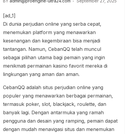
BY
admin@proengine-ultra24.com
September 27, 2025
[ad_1]
Di dunia perjudian online yang serba cepat,
menemukan platform yang menawarkan
kesenangan dan kegembiraan bisa menjadi
tantangan. Namun, CebanQQ telah muncul
sebagai pilihan utama bagi pemain yang ingin
menikmati permainan kasino favorit mereka di
lingkungan yang aman dan aman.
CebanQQ adalah situs perjudian online yang
populer yang menawarkan berbagai permainan,
termasuk poker, slot, blackjack, roulette, dan
banyak lagi. Dengan antarmuka yang ramah
pengguna dan desain yang ramping, pemain dapat
dengan mudah menavigasi situs dan menemukan