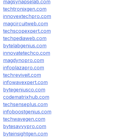
magsynapselab.com
techtronixgen.com
innovextechpro.com
magcircuitweb.com
techscopexpert.com
techpediaweb.com
bytelabgenius.com
innovatetechco.com
magdynopro.com
infoplazapro.com
techreviveit.com
infowavexpert.com
bytegeniusco.com
codematrixhub.com
techsenseplus.com
infoboostgenius.com
techwavegen.com
bytesavvypro.com
byteinsightgen.com