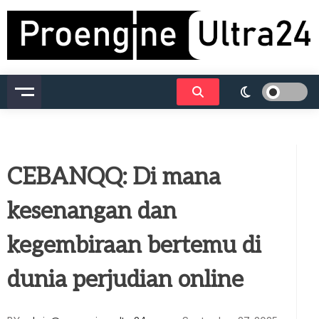
Skip
to
content
Ketahui keuntungan bermain di situs poker online
Keuntungan Bermain di Situs
terpopuler tahun ini. Dari bonus hingga turnamen
Poker Online Terpopuler Tahun
eksklusif, temukan alasan mengapa situs ini menjadi
pilihan terbaik bagi para pemain poker.
Ini
CEBANQQ: Di mana
kesenangan dan
kegembiraan bertemu di
dunia perjudian online