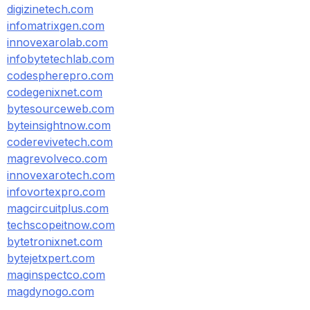
digizinetech.com
infomatrixgen.com
innovexarolab.com
infobytetechlab.com
codespherepro.com
codegenixnet.com
bytesourceweb.com
byteinsightnow.com
coderevivetech.com
magrevolveco.com
innovexarotech.com
infovortexpro.com
magcircuitplus.com
techscopeitnow.com
bytetronixnet.com
bytejetxpert.com
maginspectco.com
magdynogo.com