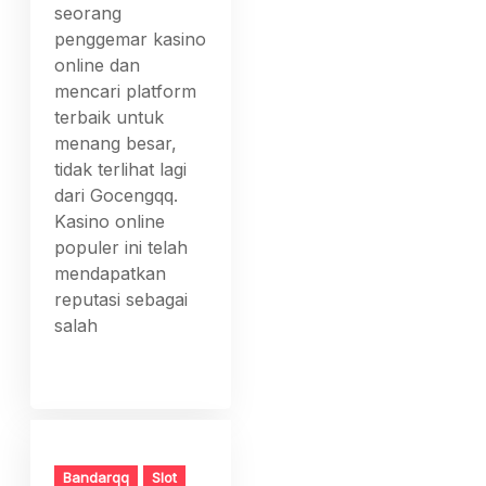
seorang
penggemar kasino
online dan
mencari platform
terbaik untuk
menang besar,
tidak terlihat lagi
dari Gocengqq.
Kasino online
populer ini telah
mendapatkan
reputasi sebagai
salah
Bandarqq
Slot