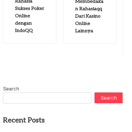
Rahasia
Membedaka
Sukses Poker
n Rahasiaqq
Online
Dari Kasino
dengan
Online
IndoQQ
Lainnya
Search
Search
Recent Posts