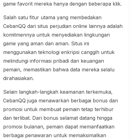
game favorit mereka hanya dengan beberapa klik.
Salah satu fitur utama yang membedakan
CebanQQ dari situs perjudian online lainnya adalah
komitmennya untuk menyediakan lingkungan
game yang aman dan aman. Situs ini
menggunakan teknologi enkripsi canggih untuk
melindungi informasi pribadi dan keuangan
pemain, memastikan bahwa data mereka selalu
dirahasiakan.
Selain langkah-langkah keamanan terkemuka,
CebanQQ juga menawarkan berbagai bonus dan
promosi untuk membuat pemain tetap terhibur
dan terlibat. Dari bonus selamat datang hingga
promosi bulanan, pemain dapat memanfaatkan
berbagai penawaran untuk memaksimalkan