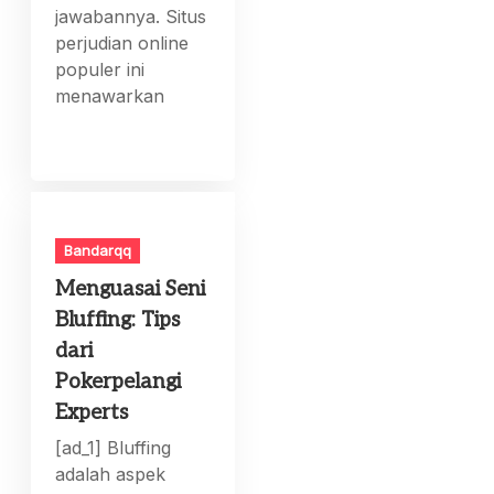
jawabannya. Situs
perjudian online
populer ini
menawarkan
Bandarqq
Menguasai Seni
Bluffing: Tips
dari
Pokerpelangi
Experts
[ad_1] Bluffing
adalah aspek