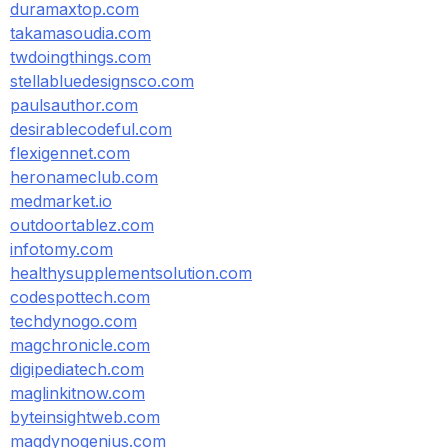
duramaxtop.com
takamasoudia.com
twdoingthings.com
stellabluedesignsco.com
paulsauthor.com
desirablecodeful.com
flexigennet.com
heronameclub.com
medmarket.io
outdoortablez.com
infotomy.com
healthysupplementsolution.com
codespottech.com
techdynogo.com
magchronicle.com
digipediatech.com
maglinkitnow.com
byteinsightweb.com
magdynogenius.com