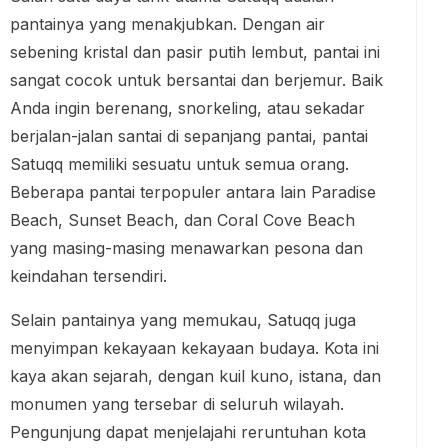
pantainya yang menakjubkan. Dengan air
sebening kristal dan pasir putih lembut, pantai ini
sangat cocok untuk bersantai dan berjemur. Baik
Anda ingin berenang, snorkeling, atau sekadar
berjalan-jalan santai di sepanjang pantai, pantai
Satuqq memiliki sesuatu untuk semua orang.
Beberapa pantai terpopuler antara lain Paradise
Beach, Sunset Beach, dan Coral Cove Beach
yang masing-masing menawarkan pesona dan
keindahan tersendiri.
Selain pantainya yang memukau, Satuqq juga
menyimpan kekayaan kekayaan budaya. Kota ini
kaya akan sejarah, dengan kuil kuno, istana, dan
monumen yang tersebar di seluruh wilayah.
Pengunjung dapat menjelajahi reruntuhan kota