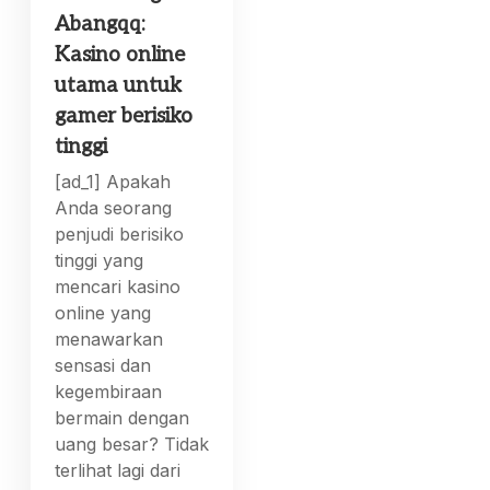
Abangqq:
Kasino online
utama untuk
gamer berisiko
tinggi
[ad_1] Apakah
Anda seorang
penjudi berisiko
tinggi yang
mencari kasino
online yang
menawarkan
sensasi dan
kegembiraan
bermain dengan
uang besar? Tidak
terlihat lagi dari