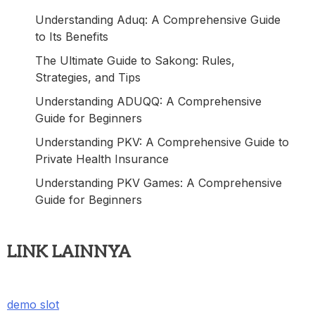
Understanding Aduq: A Comprehensive Guide
to Its Benefits
The Ultimate Guide to Sakong: Rules,
Strategies, and Tips
Understanding ADUQQ: A Comprehensive
Guide for Beginners
Understanding PKV: A Comprehensive Guide to
Private Health Insurance
Understanding PKV Games: A Comprehensive
Guide for Beginners
LINK LAINNYA
demo slot