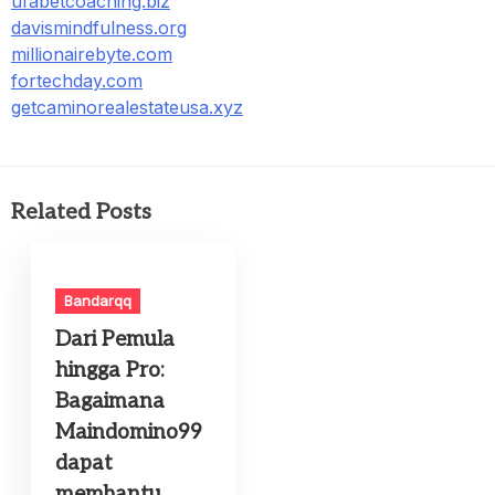
ufabetcoaching.biz
davismindfulness.org
millionairebyte.com
fortechday.com
getcaminorealestateusa.xyz
Related Posts
Bandarqq
Dari Pemula
hingga Pro:
Bagaimana
Maindomino99
dapat
membantu