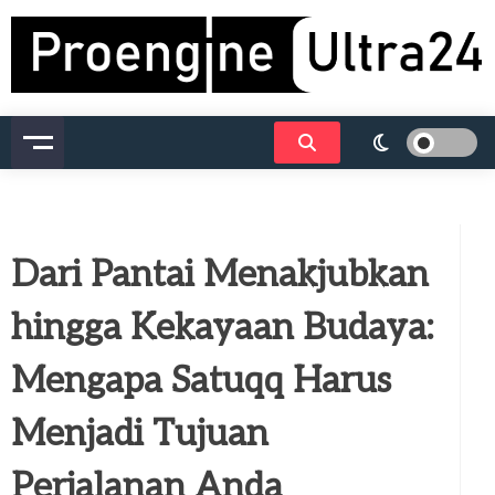
Skip
to
content
Ketahui keuntungan bermain di situs poker online
Keuntungan Bermain di Situs
terpopuler tahun ini. Dari bonus hingga turnamen
Poker Online Terpopuler Tahun
eksklusif, temukan alasan mengapa situs ini menjadi
pilihan terbaik bagi para pemain poker.
Ini
Dari Pantai Menakjubkan
hingga Kekayaan Budaya:
Mengapa Satuqq Harus
Menjadi Tujuan
Perjalanan Anda