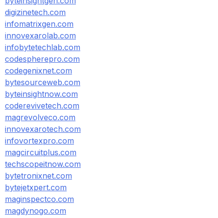
byteinsightgen.com
digizinetech.com
infomatrixgen.com
innovexarolab.com
infobytetechlab.com
codespherepro.com
codegenixnet.com
bytesourceweb.com
byteinsightnow.com
coderevivetech.com
magrevolveco.com
innovexarotech.com
infovortexpro.com
magcircuitplus.com
techscopeitnow.com
bytetronixnet.com
bytejetxpert.com
maginspectco.com
magdynogo.com