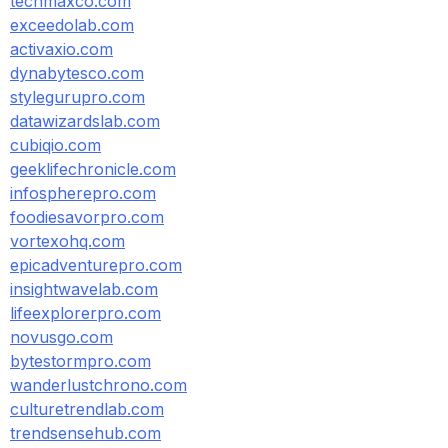
techmaxco.com
exceedolab.com
activaxio.com
dynabytesco.com
stylegurupro.com
datawizardslab.com
cubiqio.com
geeklifechronicle.com
infospherepro.com
foodiesavorpro.com
vortexohq.com
epicadventurepro.com
insightwavelab.com
lifeexplorerpro.com
novusgo.com
bytestormpro.com
wanderlustchrono.com
culturetrendlab.com
trendsensehub.com