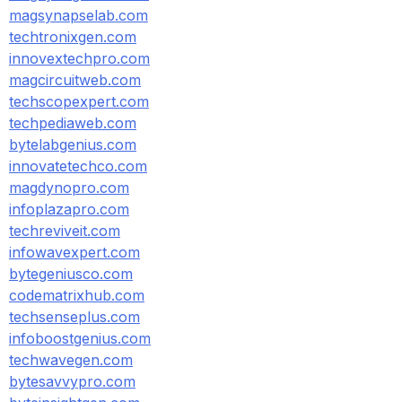
magsynapselab.com
techtronixgen.com
innovextechpro.com
magcircuitweb.com
techscopexpert.com
techpediaweb.com
bytelabgenius.com
innovatetechco.com
magdynopro.com
infoplazapro.com
techreviveit.com
infowavexpert.com
bytegeniusco.com
codematrixhub.com
techsenseplus.com
infoboostgenius.com
techwavegen.com
bytesavvypro.com