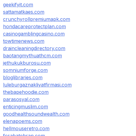
geekifyit.com
sattamatkaes.com
crunchyrollpremiumapk.com
hondacareprotectplan.com
casinogamblingcasino.com
towtimenews.com
draincleaningdirectory.com
baotangmythuathcm.com
jethukukburosu.com
somniumforge.com
bloglibraries.com
luleburgaznakliyatfirmasi.com
thebapehoodie.com
parasosyal.com
enticingmuslim.com
goodhealthsoundwealth.com
elenapoems.com
hellmouseretro.com
fcsabatehran.com