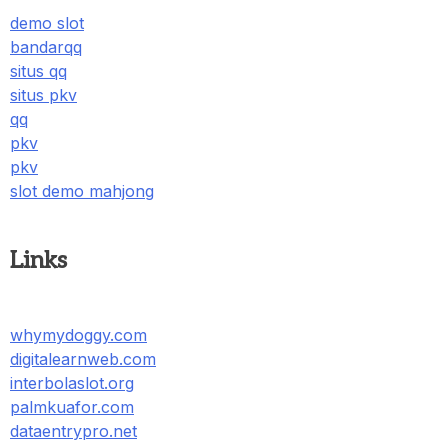
demo slot
bandarqq
situs qq
situs pkv
qq
pkv
pkv
slot demo mahjong
Links
whymydoggy.com
digitalearnweb.com
interbolaslot.org
palmkuafor.com
dataentrypro.net