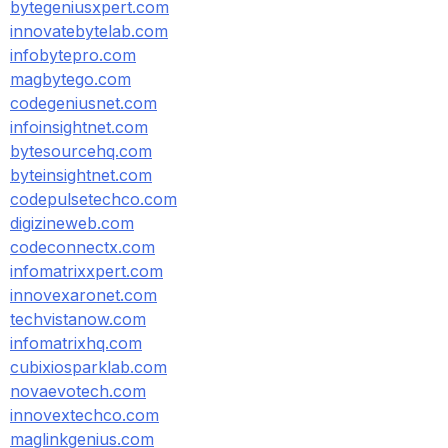
bytegeniusxpert.com
innovatebytelab.com
infobytepro.com
magbytego.com
codegeniusnet.com
infoinsightnet.com
bytesourcehq.com
byteinsightnet.com
codepulsetechco.com
digizineweb.com
codeconnectx.com
infomatrixxpert.com
innovexaronet.com
techvistanow.com
infomatrixhq.com
cubixiosparklab.com
novaevotech.com
innovextechco.com
maglinkgenius.com