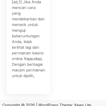
[ad_1] Jika Anda
mencari cara
yang
mendebarkan dan
menarik untuk
menguji
keberuntungan
Anda, tidak
terlihat lagi dari
permainan kasino
online Rajajudiqq.
Dengan berbagai
macam permainan
untuk dipilih,
Copyright © 2026
|
WordPress Theme:
Xews Lite