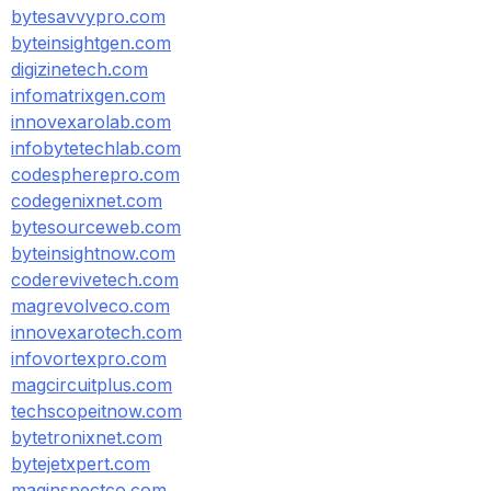
bytesavvypro.com
byteinsightgen.com
digizinetech.com
infomatrixgen.com
innovexarolab.com
infobytetechlab.com
codespherepro.com
codegenixnet.com
bytesourceweb.com
byteinsightnow.com
coderevivetech.com
magrevolveco.com
innovexarotech.com
infovortexpro.com
magcircuitplus.com
techscopeitnow.com
bytetronixnet.com
bytejetxpert.com
maginspectco.com