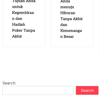
Tujuan Anda
Anda
untuk
menuju
Kegembiraa
Hiburan
n dan
Tanpa Akhir
Hadiah
dan
Poker Tanpa
Kemenanga
Akhir
n Besar
Search
Search