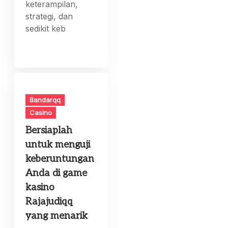
keterampilan,
strategi, dan
sedikit keb
Bandarqq
Casino
Bersiaplah
untuk menguji
keberuntungan
Anda di game
kasino
Rajajudiqq
yang menarik