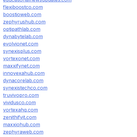
flexiboostco.com
boostioweb.com
zephyrushub.com
optipathlab.com
dynabytelab.com
evolvionet.com
synexisplus.com
vortexonet.com
maxxifynet.com
innovexahub.com
dynacorelab.com
synexistechco.com
truvivopro.com
vividusco.com
vortexahq.com
zenithifyit.com
maxxiohub.com
zephyraweb.com