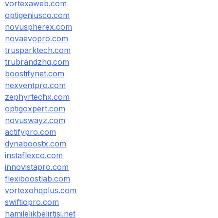
vortexaweb.com
optigeniusco.com
novuspherex.com
novaevopro.com
trusparktech.com
trubrandzhq.com
boostifynet.com
nexventpro.com
zephyrtechx.com
optigoxpert.com
novuswayz.com
actifypro.com
dynaboostx.com
instaflexco.com
innovistapro.com
flexiboostlab.com
vortexohqplus.com
swiftiopro.com
hamilelikbelirtisi.net