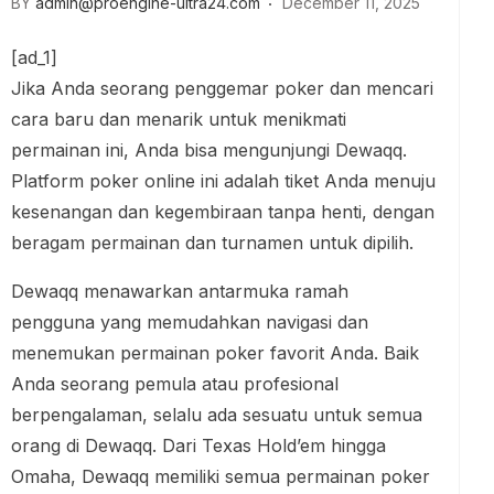
BY
admin@proengine-ultra24.com
December 11, 2025
[ad_1]
Jika Anda seorang penggemar poker dan mencari
cara baru dan menarik untuk menikmati
permainan ini, Anda bisa mengunjungi Dewaqq.
Platform poker online ini adalah tiket Anda menuju
kesenangan dan kegembiraan tanpa henti, dengan
beragam permainan dan turnamen untuk dipilih.
Dewaqq menawarkan antarmuka ramah
pengguna yang memudahkan navigasi dan
menemukan permainan poker favorit Anda. Baik
Anda seorang pemula atau profesional
berpengalaman, selalu ada sesuatu untuk semua
orang di Dewaqq. Dari Texas Hold’em hingga
Omaha, Dewaqq memiliki semua permainan poker