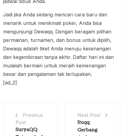
jadwal sibuk Anda.
Jadi jika Anda sedang mencari cara baru dan
menarik untuk menikmati poker, Anda bisa
mengunjungi Dewaqq. Dengan beragam pilihan
permainan, turnamen, dan bonus untuk dipilih,
Dewaqq adalah tiket Anda menuju kesenangan
dan kegembiraan tanpa akhir. Daftar hari ini dan
mulailah bermain untuk meraih kemenangan
besar dan pengalaman tak terlupakan.
[ad_2]
Next Post
Previous
Post
Ituqq:
SuryaQQ:
Gerbang