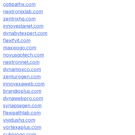
optipathx.com
nextronixlab.com
zentrixhq.com
innovestanet.com
dynabytexpert.com
flexifyit.com
maxxiogo.com
novusgotech.com
nextronnet.com
dynamoxco.com
zenturogen.com
innovexaweb.com
brandioplus.com
dynawebpro.com
synapsegen.com
flexipathlab.com
vividushq.com
vortexaplus.com
cubixiogo.com