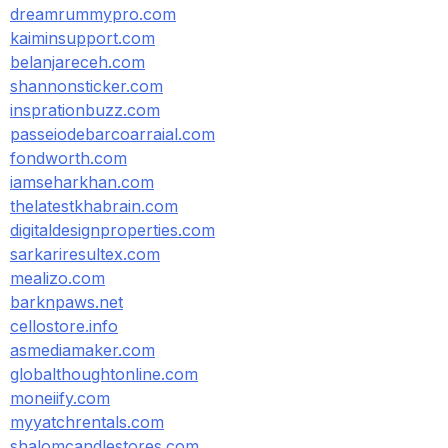
dreamrummypro.com
kaiminsupport.com
belanjareceh.com
shannonsticker.com
insprationbuzz.com
passeiodebarcoarraial.com
fondworth.com
iamseharkhan.com
thelatestkhabrain.com
digitaldesignproperties.com
sarkariresultex.com
mealizo.com
barknpaws.net
cellostore.info
asmediamaker.com
globalthoughtonline.com
moneiify.com
myyatchrentals.com
shalomcandlestores.com