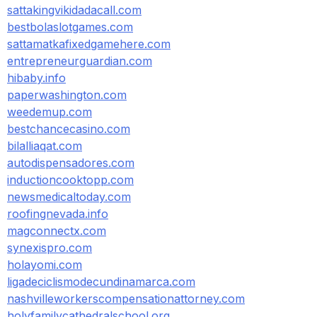
sattakingvikidadacall.com
bestbolaslotgames.com
sattamatkafixedgamehere.com
entrepreneurguardian.com
hibaby.info
paperwashington.com
weedemup.com
bestchancecasino.com
bilalliaqat.com
autodispensadores.com
inductioncooktopp.com
newsmedicaltoday.com
roofingnevada.info
magconnectx.com
synexispro.com
holayomi.com
ligadeciclismodecundinamarca.com
nashvilleworkerscompensationattorney.com
holyfamilycathedralschool.org