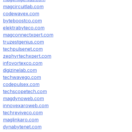
magcircuitlab.com
codewavex.com
byteboostco.com
elektrabyteco.com
magconnectxpert.com
truzestgenius.com
techpulsenet.com
zephyrtechxpert.com
infovortexco.com
digizinelab.com
techwavego.com
codepulsex.com
techscopetech.com
magdynoweb.com
innovexaroweb.com
techreviveco.com
maglinkaro.com
dynabytenet.com