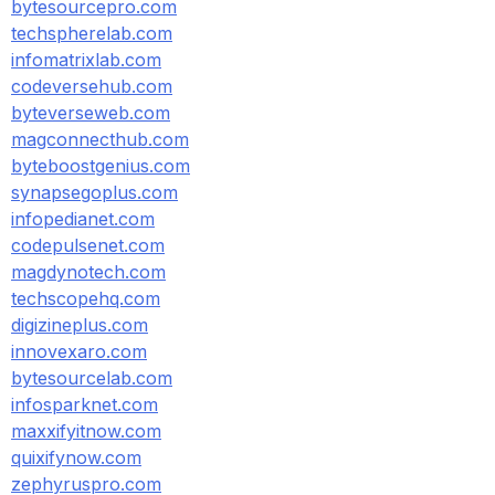
bytesourcepro.com
techspherelab.com
infomatrixlab.com
codeversehub.com
byteverseweb.com
magconnecthub.com
byteboostgenius.com
synapsegoplus.com
infopedianet.com
codepulsenet.com
magdynotech.com
techscopehq.com
digizineplus.com
innovexaro.com
bytesourcelab.com
infosparknet.com
maxxifyitnow.com
quixifynow.com
zephyruspro.com