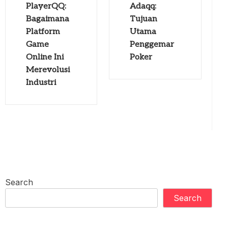
PlayerQQ:
Adaqq:
Bagaimana
Tujuan
Platform
Utama
Game
Penggemar
Online Ini
Poker
Merevolusi
Industri
Search
Search