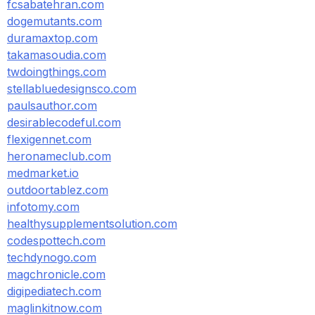
fcsabatehran.com
dogemutants.com
duramaxtop.com
takamasoudia.com
twdoingthings.com
stellabluedesignsco.com
paulsauthor.com
desirablecodeful.com
flexigennet.com
heronameclub.com
medmarket.io
outdoortablez.com
infotomy.com
healthysupplementsolution.com
codespottech.com
techdynogo.com
magchronicle.com
digipediatech.com
maglinkitnow.com