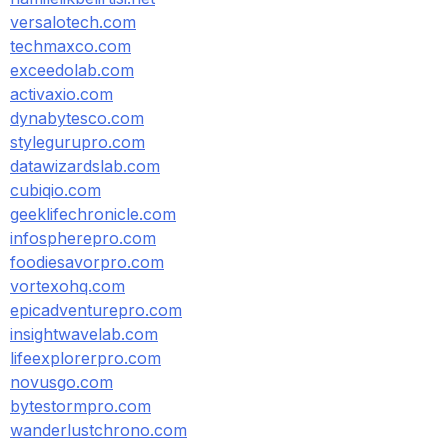
versalotech.com
techmaxco.com
exceedolab.com
activaxio.com
dynabytesco.com
stylegurupro.com
datawizardslab.com
cubiqio.com
geeklifechronicle.com
infospherepro.com
foodiesavorpro.com
vortexohq.com
epicadventurepro.com
insightwavelab.com
lifeexplorerpro.com
novusgo.com
bytestormpro.com
wanderlustchrono.com