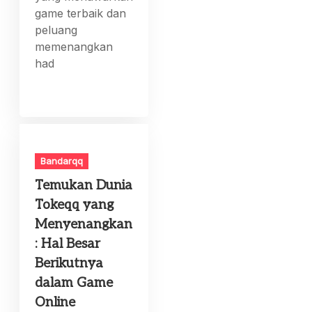
game terbaik dan
peluang
memenangkan
had
Bandarqq
Temukan Dunia
Tokeqq yang
Menyenangkan
: Hal Besar
Berikutnya
dalam Game
Online