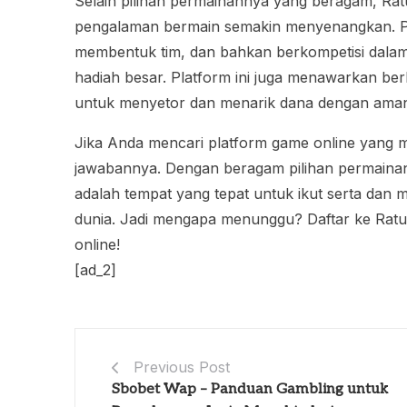
Selain pilihan permainannya yang beragam, Ra
pengalaman bermain semakin menyenangkan. Pem
membentuk tim, dan bahkan berkompetisi dal
hadiah besar. Platform ini juga menawarkan b
untuk menyetor dan menarik dana dengan ama
Jika Anda mencari platform game online yang
jawabannya. Dengan beragam pilihan permainan
adalah tempat yang tepat untuk ikut serta dan
dunia. Jadi mengapa menunggu? Daftar ke Ratuq
online!
[ad_2]
Previous Post
Sbobet Wap – Panduan Gambling untuk