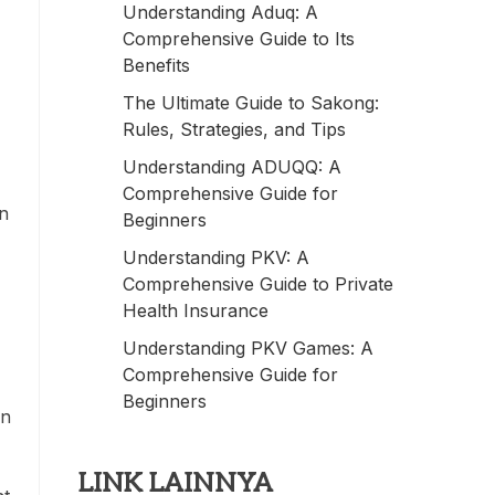
Understanding Aduq: A
Comprehensive Guide to Its
Benefits
The Ultimate Guide to Sakong:
Rules, Strategies, and Tips
Understanding ADUQQ: A
Comprehensive Guide for
n
Beginners
Understanding PKV: A
Comprehensive Guide to Private
Health Insurance
Understanding PKV Games: A
Comprehensive Guide for
Beginners
an
LINK LAINNYA