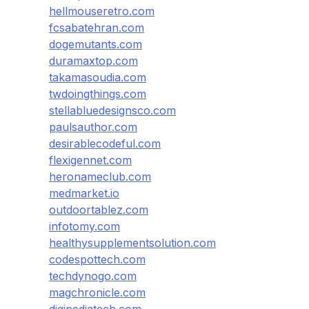
hellmouseretro.com
fcsabatehran.com
dogemutants.com
duramaxtop.com
takamasoudia.com
twdoingthings.com
stellabluedesignsco.com
paulsauthor.com
desirablecodeful.com
flexigennet.com
heronameclub.com
medmarket.io
outdoortablez.com
infotomy.com
healthysupplementsolution.com
codespottech.com
techdynogo.com
magchronicle.com
digipediatech.com