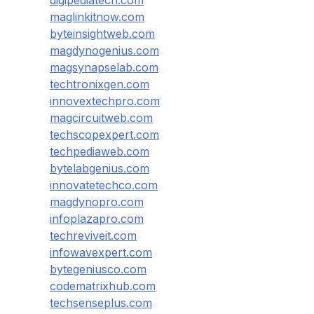
maglinkitnow.com
byteinsightweb.com
magdynogenius.com
magsynapselab.com
techtronixgen.com
innovextechpro.com
magcircuitweb.com
techscopexpert.com
techpediaweb.com
bytelabgenius.com
innovatetechco.com
magdynopro.com
infoplazapro.com
techreviveit.com
infowavexpert.com
bytegeniusco.com
codematrixhub.com
techsenseplus.com