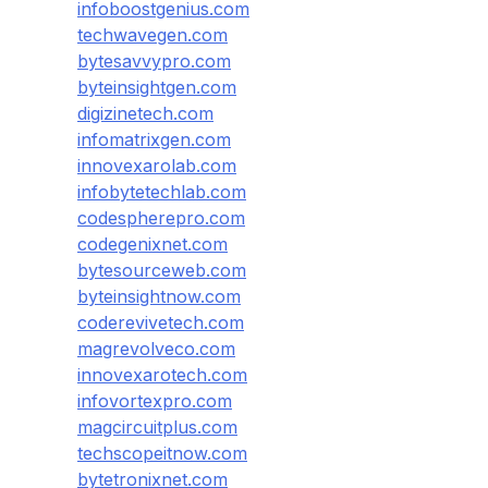
infoboostgenius.com
techwavegen.com
bytesavvypro.com
byteinsightgen.com
digizinetech.com
infomatrixgen.com
innovexarolab.com
infobytetechlab.com
codespherepro.com
codegenixnet.com
bytesourceweb.com
byteinsightnow.com
coderevivetech.com
magrevolveco.com
innovexarotech.com
infovortexpro.com
magcircuitplus.com
techscopeitnow.com
bytetronixnet.com