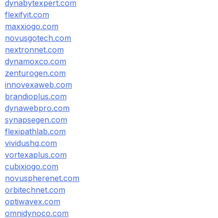
dynabytexpert.com
flexifyit.com
maxxiogo.com
novusgotech.com
nextronnet.com
dynamoxco.com
zenturogen.com
innovexaweb.com
brandioplus.com
dynawebpro.com
synapsegen.com
flexipathlab.com
vividushq.com
vortexaplus.com
cubixiogo.com
novuspherenet.com
orbitechnet.com
optiwavex.com
omnidynoco.com