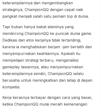
keterampilannya dan mengembangkan
strateginya, ChampionQQ dengan cepat naik
pangkat menjadi salah satu pemain top di dunia.
Tapi bukan hanya bakat alaminya yang
mendorong ChampionQQ ke puncak dunia game.
Dedikasi dan etos kerjanya tidak tertandingi,
karena ia menghabiskan berjam -jam berlatih dan
menyempurnakan keahliannya. Apakah itu
mempelajari strategi terbaru, menganalisis
gameplay lawannya, atau menyempurnakan
keterampilannya sendiri, ChampionQQ selalu
berusaha untuk meningkatkan dan tetap di depan
kompetisi.
Kerja kerasnya terbayar dengan cara yang besar,
ketika ChampionQQ mulai meraih kemenangan