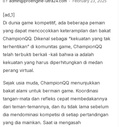
BY
admin@proengine-ultra24.com
February 23, 2025
[ad_1]
Di dunia game kompetitif, ada beberapa pemain
yang dapat mencocokkan keterampilan dan bakat
ChampionQQ. Dikenal sebagai “kekuatan yang tak
terhentikan” di komunitas game, ChampionQQ
telah terbukti berkali -kali bahwa ia adalah
kekuatan yang harus diperhitungkan di medan
perang virtual.
Sejak usia muda, ChampionQQ menunjukkan
bakat alami untuk bermain game. Koordinasi
tangan-mata dan refleks cepat membedakannya
dari teman-temannya, dan itu tidak lama sebelum
dia mendominasi kompetisi di setiap pertandingan
yang dia mainkan. Saat ia mengasah