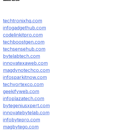
techtronixhq.com
infogadgethub.com
codelinkitpro.com
techboostgen.com
techsensehub.com
bytelabtech.com
innovatexaweb.com
magdynotechco.com
infosparkitnow.com
techvortexco.com
geekifyweb.com
infoplazatech.com
bytegeniusxpert.com
innovatebytelab.com
infobytepro.com
magbytego.com