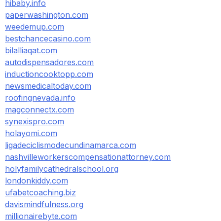
hibaby.info
paperwashington.com
weedemup.com
bestchancecasino.com
bilalliaqat.com
autodispensadores.com
inductioncooktopp.com
newsmedicaltoday.com
roofingnevada.info
magconnectx.com
synexispro.com
holayomi.com
ligadeciclismodecundinamarca.com
nashvilleworkerscompensationattorney.com
holyfamilycathedralschool.org
londonkiddy.com
ufabetcoaching.biz
davismindfulness.org
millionairebyte.com