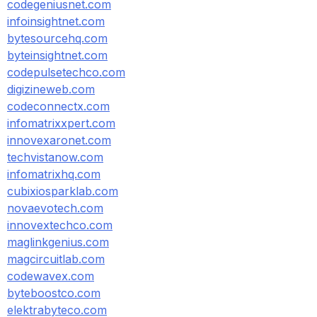
codegeniusnet.com
infoinsightnet.com
bytesourcehq.com
byteinsightnet.com
codepulsetechco.com
digizineweb.com
codeconnectx.com
infomatrixxpert.com
innovexaronet.com
techvistanow.com
infomatrixhq.com
cubixiosparklab.com
novaevotech.com
innovextechco.com
maglinkgenius.com
magcircuitlab.com
codewavex.com
byteboostco.com
elektrabyteco.com