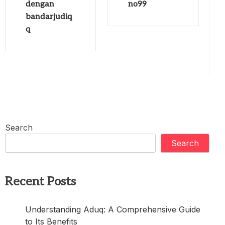
dengan
no99
bandarjudiq
q
Search
Search
Recent Posts
Understanding Aduq: A Comprehensive Guide
to Its Benefits