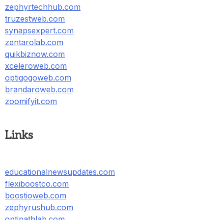
zephyrtechhub.com
truzestweb.com
synapsexpert.com
zentarolab.com
quikbiznow.com
xceleroweb.com
optigogoweb.com
brandaroweb.com
zoomifyit.com
Links
educationalnewsupdates.com
flexiboostco.com
boostioweb.com
zephyrushub.com
optipathlab.com