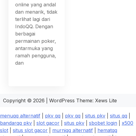
online yang andal
dan menarik, tidak
terlihat lagi dari
IndoQQ. Dengan
berbagai
permainan poker,
antarmuka yang
ramah pengguna,
dan
Copyright © 2026
|
WordPress Theme:
Xews Lite
menuqq alternatif
|
pkv qq
|
pkv qq
|
situs pkv
|
situs qq
|
bandarqq pkv
|
slot gacor
|
situs pkv
|
sbobet login
|
x500
slot
|
situs slot gacor
|
murniqq alternatif
|
hematqq