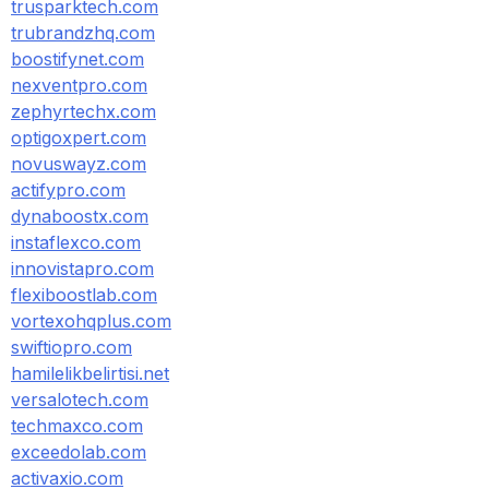
trusparktech.com
trubrandzhq.com
boostifynet.com
nexventpro.com
zephyrtechx.com
optigoxpert.com
novuswayz.com
actifypro.com
dynaboostx.com
instaflexco.com
innovistapro.com
flexiboostlab.com
vortexohqplus.com
swiftiopro.com
hamilelikbelirtisi.net
versalotech.com
techmaxco.com
exceedolab.com
activaxio.com