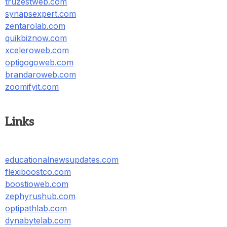
truzestweb.com
synapsexpert.com
zentarolab.com
quikbiznow.com
xceleroweb.com
optigogoweb.com
brandaroweb.com
zoomifyit.com
Links
educationalnewsupdates.com
flexiboostco.com
boostioweb.com
zephyrushub.com
optipathlab.com
dynabytelab.com