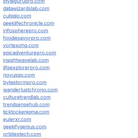
stylegurupro.com
datawizardslab.com
cubiqio.com
geeklifechronicle.com
infospherepro.com
foodiesavorpro.com
vortexohq.com
epicadventurepro.com
insightwavelab.com
lifeexplorerpro.com
novusgo.com
bytestormpro.com
wanderlustchrono.com
culturetrendlab.com
trendsensehub.com
ticktockenigma.com
eulerxr.com
geekifygenius.com
orbitextech.com