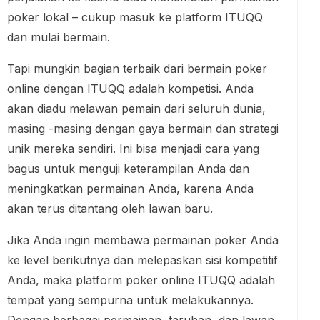
poker lokal – cukup masuk ke platform ITUQQ
dan mulai bermain.
Tapi mungkin bagian terbaik dari bermain poker
online dengan ITUQQ adalah kompetisi. Anda
akan diadu melawan pemain dari seluruh dunia,
masing -masing dengan gaya bermain dan strategi
unik mereka sendiri. Ini bisa menjadi cara yang
bagus untuk menguji keterampilan Anda dan
meningkatkan permainan Anda, karena Anda
akan terus ditantang oleh lawan baru.
Jika Anda ingin membawa permainan poker Anda
ke level berikutnya dan melepaskan sisi kompetitif
Anda, maka platform poker online ITUQQ adalah
tempat yang sempurna untuk melakukannya.
Dengan berbagai permainan, taruhan, dan lawan