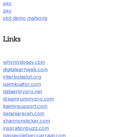
pkv
pkv
slot demo mahjong
Links
whymydoggy.com
digitalearnweb.com
interbolaslot.org
palmkuafor.com
dataentrypro.net
dreamrummypro.com
kaiminsupport.com
belanjareceh.com
shannonsticker.com
insprationbuzz.com
passeiodebarcoarraial.com