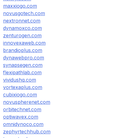
maxxiogo.com
novusgotech.com
nextronnet.com
dynamoxco.com
zenturogen.com
innovexaweb.com
brandioplus.com
dynawebpro.com
synapsegen.com
flexipathlab.com
vividushq.com
vortexaplus.com
cubixiogo.com
novuspherenet.com
orbitechnet.com
optiwavex.com
omnidynoco.com
zephyrtechhub.com