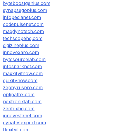
byteboostgenius.com
synapsegoplus.com
infopedianet.com
codepulsenet.com
magdynotech.com
techscopehq.com
digizineplus.com
innovexaro.com
bytesourcelab.com
infosparknet.com
maxxifyitnow.com
quixifynow.com
zephyruspro.com
optipathx.com
nextronixlab.com
zentrixhq.com
innovestanet.com
dynabytexpert.com
flexifyit.com