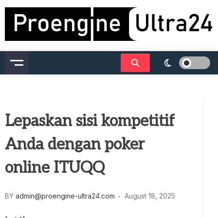
Skip
to
content
Ketahui keuntungan bermain di situs poker online
Keuntungan Bermain di Situs
terpopuler tahun ini. Dari bonus hingga turnamen
Poker Online Terpopuler Tahun
eksklusif, temukan alasan mengapa situs ini menjadi
pilihan terbaik bagi para pemain poker.
Ini
Lepaskan sisi kompetitif
Anda dengan poker
online ITUQQ
BY
admin@proengine-ultra24.com
August 18, 2025