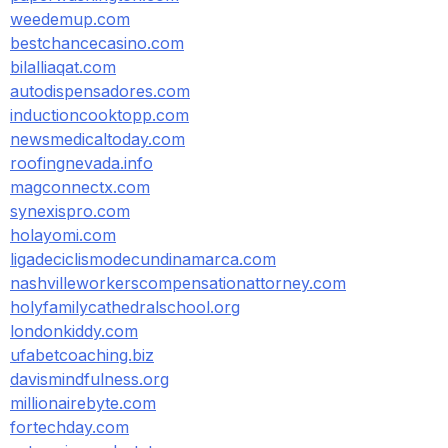
weedemup.com
bestchancecasino.com
bilalliaqat.com
autodispensadores.com
inductioncooktopp.com
newsmedicaltoday.com
roofingnevada.info
magconnectx.com
synexispro.com
holayomi.com
ligadeciclismodecundinamarca.com
nashvilleworkerscompensationattorney.com
holyfamilycathedralschool.org
londonkiddy.com
ufabetcoaching.biz
davismindfulness.org
millionairebyte.com
fortechday.com