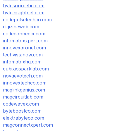
bytesourcehq.com
byteinsightnet.com
codepulsetechco.com
digizineweb.com
codeconnectx.com
infomatrixxpert.com
innovexaronet.com
techvistanow.com
infomatrixhq.com
cubixiosparklab.com
novaevotech.com
innovextechco.com
maglinkgenius.com
magcircuitlab.com
codewavex.com
byteboostco.com
elektrabyteco.com
magconnectxpert.com