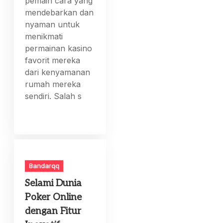
pemain cara yang
mendebarkan dan
nyaman untuk
menikmati
permainan kasino
favorit mereka
dari kenyamanan
rumah mereka
sendiri. Salah s
Bandarqq
Selami Dunia
Poker Online
dengan Fitur