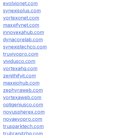
evolvionet.com
synexisplus.com
vortexonet.com
maxxifynet.com
innovexahub.com
dynacorelab.com
synexistechco.com
truvivopro.com
vividusco.com
vortexahq.com
zenithifyit.com
maxxiohub.com
zephyraweb.com
vortexaweb.com
optigeniusco.com
novuspherex.com
novaevopro.com
trusparktech.com
trubrandzhq.com