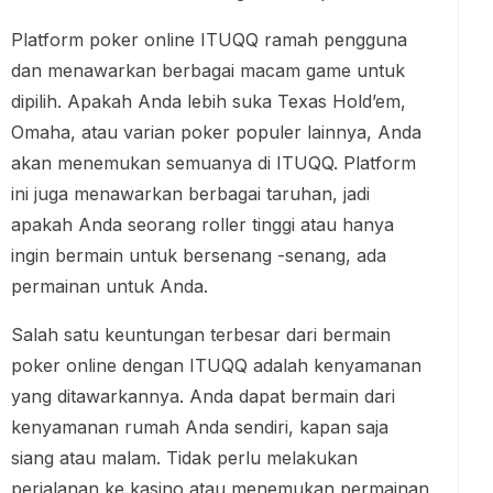
Platform poker online ITUQQ ramah pengguna
dan menawarkan berbagai macam game untuk
dipilih. Apakah Anda lebih suka Texas Hold’em,
Omaha, atau varian poker populer lainnya, Anda
akan menemukan semuanya di ITUQQ. Platform
ini juga menawarkan berbagai taruhan, jadi
apakah Anda seorang roller tinggi atau hanya
ingin bermain untuk bersenang -senang, ada
permainan untuk Anda.
Salah satu keuntungan terbesar dari bermain
poker online dengan ITUQQ adalah kenyamanan
yang ditawarkannya. Anda dapat bermain dari
kenyamanan rumah Anda sendiri, kapan saja
siang atau malam. Tidak perlu melakukan
perjalanan ke kasino atau menemukan permainan