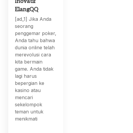
Inovatif
ElangQQ
[ad_1] Jika Anda
seorang
penggemar poker,
Anda tahu bahwa
dunia online telah
merevolusi cara
kita bermain
game. Anda tidak
lagi harus
bepergian ke
kasino atau
mencari
sekelompok
teman untuk
menikmati