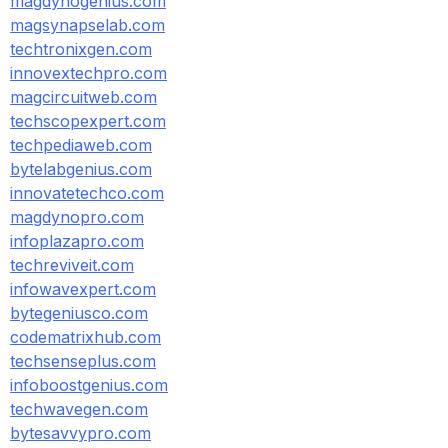
magdynogenius.com
magsynapselab.com
techtronixgen.com
innovextechpro.com
magcircuitweb.com
techscopexpert.com
techpediaweb.com
bytelabgenius.com
innovatetechco.com
magdynopro.com
infoplazapro.com
techreviveit.com
infowavexpert.com
bytegeniusco.com
codematrixhub.com
techsenseplus.com
infoboostgenius.com
techwavegen.com
bytesavvypro.com