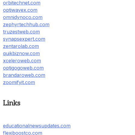
orbitechnet.com
optiwavex.com
omnidynoco.com
zephyrtechhub.com
truzestweb.com
synapsexpert.com
zentarolab.com
quikbiznow.com
xceleroweb.com
optigogoweb.com
brandaroweb.com
zoomifyit.com
Links
educationalnewsupdates.com
flexiboostco.com