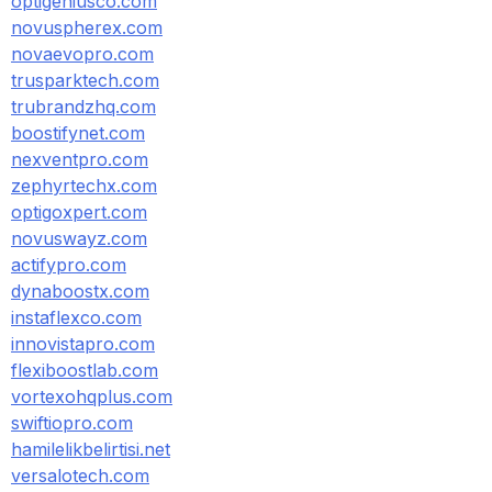
optigeniusco.com
novuspherex.com
novaevopro.com
trusparktech.com
trubrandzhq.com
boostifynet.com
nexventpro.com
zephyrtechx.com
optigoxpert.com
novuswayz.com
actifypro.com
dynaboostx.com
instaflexco.com
innovistapro.com
flexiboostlab.com
vortexohqplus.com
swiftiopro.com
hamilelikbelirtisi.net
versalotech.com