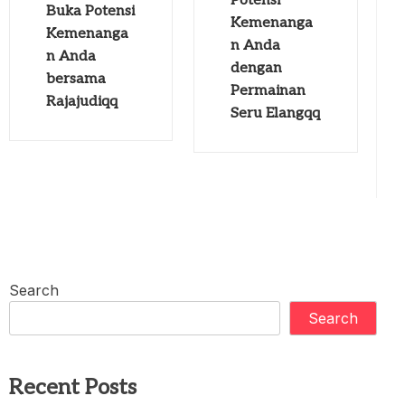
Potensi
Buka Potensi
Kemenanga
Kemenanga
n Anda
n Anda
dengan
bersama
Permainan
Rajajudiqq
Seru Elangqq
Search
Search
Recent Posts