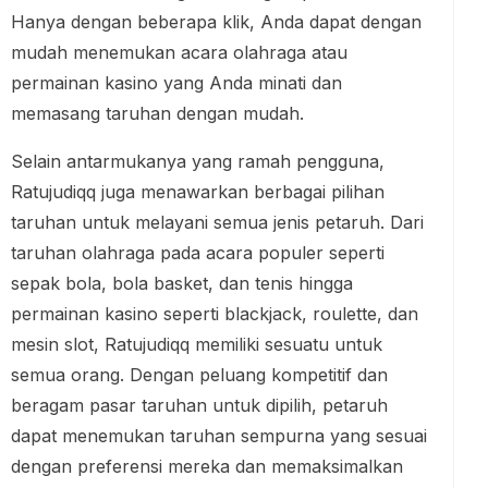
Hanya dengan beberapa klik, Anda dapat dengan
mudah menemukan acara olahraga atau
permainan kasino yang Anda minati dan
memasang taruhan dengan mudah.
Selain antarmukanya yang ramah pengguna,
Ratujudiqq juga menawarkan berbagai pilihan
taruhan untuk melayani semua jenis petaruh. Dari
taruhan olahraga pada acara populer seperti
sepak bola, bola basket, dan tenis hingga
permainan kasino seperti blackjack, roulette, dan
mesin slot, Ratujudiqq memiliki sesuatu untuk
semua orang. Dengan peluang kompetitif dan
beragam pasar taruhan untuk dipilih, petaruh
dapat menemukan taruhan sempurna yang sesuai
dengan preferensi mereka dan memaksimalkan