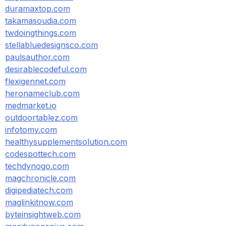
duramaxtop.com
takamasoudia.com
twdoingthings.com
stellabluedesignsco.com
paulsauthor.com
desirablecodeful.com
flexigennet.com
heronameclub.com
medmarket.io
outdoortablez.com
infotomy.com
healthysupplementsolution.com
codespottech.com
techdynogo.com
magchronicle.com
digipediatech.com
maglinkitnow.com
byteinsightweb.com