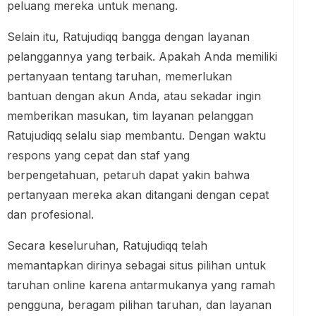
peluang mereka untuk menang.
Selain itu, Ratujudiqq bangga dengan layanan
pelanggannya yang terbaik. Apakah Anda memiliki
pertanyaan tentang taruhan, memerlukan
bantuan dengan akun Anda, atau sekadar ingin
memberikan masukan, tim layanan pelanggan
Ratujudiqq selalu siap membantu. Dengan waktu
respons yang cepat dan staf yang
berpengetahuan, petaruh dapat yakin bahwa
pertanyaan mereka akan ditangani dengan cepat
dan profesional.
Secara keseluruhan, Ratujudiqq telah
memantapkan dirinya sebagai situs pilihan untuk
taruhan online karena antarmukanya yang ramah
pengguna, beragam pilihan taruhan, dan layanan