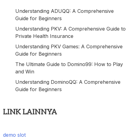
Understanding ADUQQ: A Comprehensive
Guide for Beginners
Understanding PKV: A Comprehensive Guide to
Private Health Insurance
Understanding PKV Games: A Comprehensive
Guide for Beginners
The Ultimate Guide to Domino99: How to Play
and Win
Understanding DominoQQ: A Comprehensive
Guide for Beginners
LINK LAINNYA
demo slot