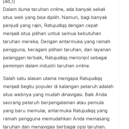
[ad_1]
Dalam dunia taruhan online, ada banyak sekali
situs web yang bisa dipilih. Namun, bagi banyak
penjudi yang rajin, Ratujudiqq dengan cepat
menjadi situs pilihan untuk semua kebutuhan
taruhan mereka. Dengan antarmuka yang ramah
pengguna, beragam pilihan taruhan, dan layanan
pelanggan terbaik, Ratujudiqq menonjol sebagai
pemimpin dalam industri taruhan online.
Salah satu alasan utama mengapa Ratujudiqq
menjadi begitu populer di kalangan petaruh adalah
situs webnya yang mudah dinavigasi. Baik Anda
seorang petaruh berpengalaman atau pemula
yang baru memulai, antarmuka Ratujudiqq yang
ramah pengguna memudahkan Anda memasang
taruhan dan menavigasi berbagai opsi taruhan.