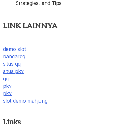
Strategies, and Tips
LINK LAINNYA
demo slot
bandarqq
situs qq
situs pkv
qq
pkv
pkv
slot demo mahjong
Links