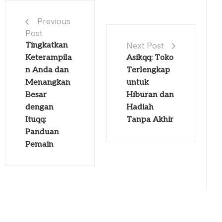
Previous
Post
Tingkatkan
Next Post
Keterampila
Asikqq: Toko
n Anda dan
Terlengkap
Menangkan
untuk
Besar
Hiburan dan
dengan
Hadiah
Ituqq:
Tanpa Akhir
Panduan
Pemain