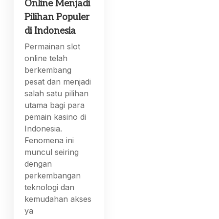
Online Menjadi
Pilihan Populer
di Indonesia
Permainan slot
online telah
berkembang
pesat dan menjadi
salah satu pilihan
utama bagi para
pemain kasino di
Indonesia.
Fenomena ini
muncul seiring
dengan
perkembangan
teknologi dan
kemudahan akses
ya