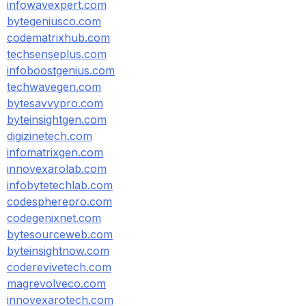
infowavexpert.com
bytegeniusco.com
codematrixhub.com
techsenseplus.com
infoboostgenius.com
techwavegen.com
bytesavvypro.com
byteinsightgen.com
digizinetech.com
infomatrixgen.com
innovexarolab.com
infobytetechlab.com
codespherepro.com
codegenixnet.com
bytesourceweb.com
byteinsightnow.com
coderevivetech.com
magrevolveco.com
innovexarotech.com