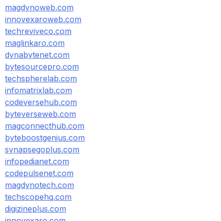
magdynoweb.com
innovexaroweb.com
techreviveco.com
maglinkaro.com
dynabytenet.com
bytesourcepro.com
techspherelab.com
infomatrixlab.com
codeversehub.com
byteverseweb.com
magconnecthub.com
byteboostgenius.com
synapsegoplus.com
infopedianet.com
codepulsenet.com
magdynotech.com
techscopehq.com
digizineplus.com
innovexaro.com