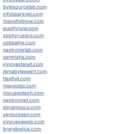
bytesourcelab.com
infosparknet.com
maxxifyitnow.com
quixifynow.com
zephyruspro.com
optipathx.com
nextronixlab.com
zentrixhq.com
innovestanet.com
dynabytexpert.com
flexifyit.com
maxxiogo.com
novusgotech.com
nextronnet.com
dynamoxco.com
zenturogen.com
innovexaweb.com
brandioplus.com