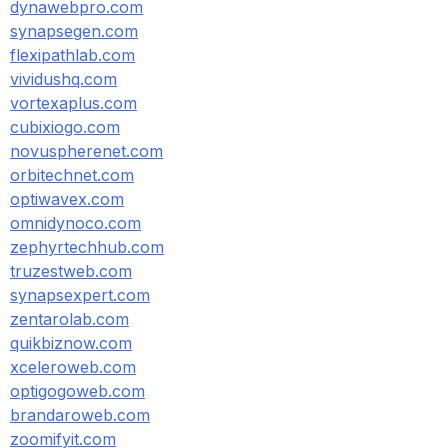
dynawebpro.com
synapsegen.com
flexipathlab.com
vividushq.com
vortexaplus.com
cubixiogo.com
novuspherenet.com
orbitechnet.com
optiwavex.com
omnidynoco.com
zephyrtechhub.com
truzestweb.com
synapsexpert.com
zentarolab.com
quikbiznow.com
xceleroweb.com
optigogoweb.com
brandaroweb.com
zoomifyit.com