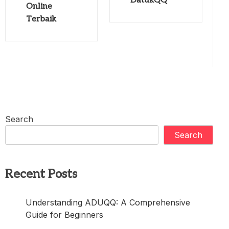
DatukQQ
Online
Terbaik
Search
Search
Recent Posts
Understanding ADUQQ: A Comprehensive
Guide for Beginners