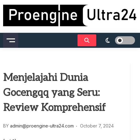
Skip
to
content
Ketahui keuntungan bermain di situs poker online
Keuntungan Bermain di Situs
terpopuler tahun ini. Dari bonus hingga turnamen
Poker Online Terpopuler Tahun
eksklusif, temukan alasan mengapa situs ini menjadi
pilihan terbaik bagi para pemain poker.
Ini
Menjelajahi Dunia
Gocengqq yang Seru:
Review Komprehensif
BY
admin@proengine-ultra24.com
October 7, 2024