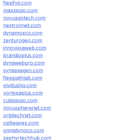
flexifyit.com
maxxiogo.com
novusgotech.com
nextronnet.com
dynamoxco.com
zenturogen.com
innovexaweb.com
brandioplus.com
dynawebpro.com
synapsegen.com
flexipathlab.com
vividushq.com
vortexaplus.com
cubixiogo.com
novuspherenet.com
orbitechnet.com
optiwavex.com
omnidynoco.com
zephyrtechhub.com