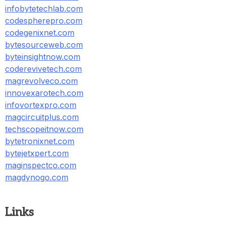
infobytetechlab.com
codespherepro.com
codegenixnet.com
bytesourceweb.com
byteinsightnow.com
coderevivetech.com
magrevolveco.com
innovexarotech.com
infovortexpro.com
magcircuitplus.com
techscopeitnow.com
bytetronixnet.com
bytejetxpert.com
maginspectco.com
magdynogo.com
Links