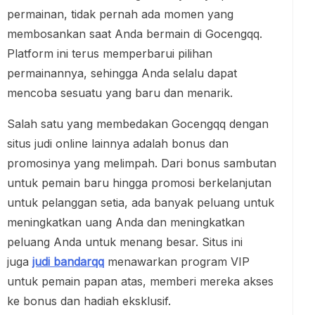
permainan, tidak pernah ada momen yang
membosankan saat Anda bermain di Gocengqq.
Platform ini terus memperbarui pilihan
permainannya, sehingga Anda selalu dapat
mencoba sesuatu yang baru dan menarik.
Salah satu yang membedakan Gocengqq dengan
situs judi online lainnya adalah bonus dan
promosinya yang melimpah. Dari bonus sambutan
untuk pemain baru hingga promosi berkelanjutan
untuk pelanggan setia, ada banyak peluang untuk
meningkatkan uang Anda dan meningkatkan
peluang Anda untuk menang besar. Situs ini
juga
judi bandarqq
menawarkan program VIP
untuk pemain papan atas, memberi mereka akses
ke bonus dan hadiah eksklusif.