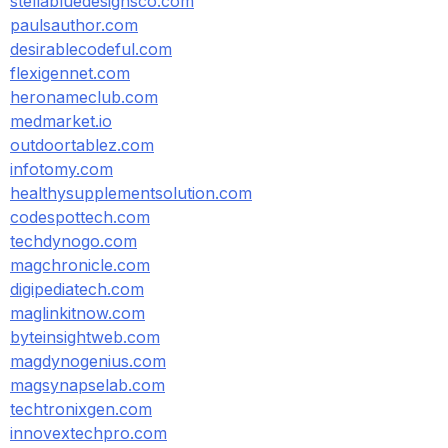
stellabluedesignsco.com
paulsauthor.com
desirablecodeful.com
flexigennet.com
heronameclub.com
medmarket.io
outdoortablez.com
infotomy.com
healthysupplementsolution.com
codespottech.com
techdynogo.com
magchronicle.com
digipediatech.com
maglinkitnow.com
byteinsightweb.com
magdynogenius.com
magsynapselab.com
techtronixgen.com
innovextechpro.com