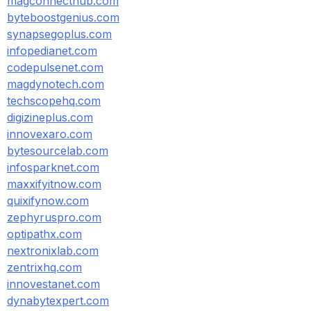
magconnecthub.com
byteboostgenius.com
synapsegoplus.com
infopedianet.com
codepulsenet.com
magdynotech.com
techscopehq.com
digizineplus.com
innovexaro.com
bytesourcelab.com
infosparknet.com
maxxifyitnow.com
quixifynow.com
zephyruspro.com
optipathx.com
nextronixlab.com
zentrixhq.com
innovestanet.com
dynabytexpert.com