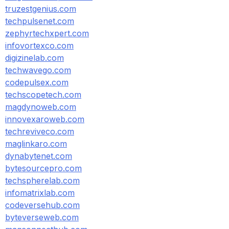
truzestgenius.com
techpulsenet.com
zephyrtechxpert.com
infovortexco.com
digizinelab.com
techwavego.com
codepulsex.com
techscopetech.com
magdynoweb.com
innovexaroweb.com
techreviveco.com
maglinkaro.com
dynabytenet.com
bytesourcepro.com
techspherelab.com
infomatrixlab.com
codeversehub.com
byteverseweb.com