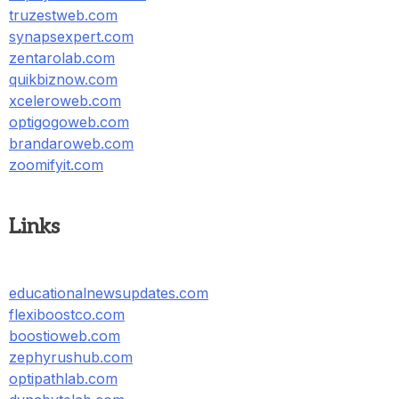
truzestweb.com
synapsexpert.com
zentarolab.com
quikbiznow.com
xceleroweb.com
optigogoweb.com
brandaroweb.com
zoomifyit.com
Links
educationalnewsupdates.com
flexiboostco.com
boostioweb.com
zephyrushub.com
optipathlab.com