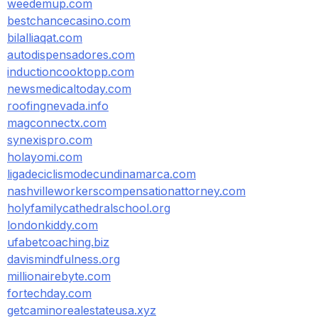
weedemup.com
bestchancecasino.com
bilalliaqat.com
autodispensadores.com
inductioncooktopp.com
newsmedicaltoday.com
roofingnevada.info
magconnectx.com
synexispro.com
holayomi.com
ligadeciclismodecundinamarca.com
nashvilleworkerscompensationattorney.com
holyfamilycathedralschool.org
londonkiddy.com
ufabetcoaching.biz
davismindfulness.org
millionairebyte.com
fortechday.com
getcaminorealestateusa.xyz