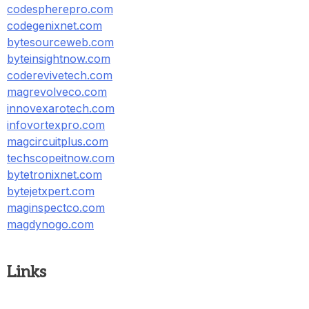
codespherepro.com
codegenixnet.com
bytesourceweb.com
byteinsightnow.com
coderevivetech.com
magrevolveco.com
innovexarotech.com
infovortexpro.com
magcircuitplus.com
techscopeitnow.com
bytetronixnet.com
bytejetxpert.com
maginspectco.com
magdynogo.com
Links