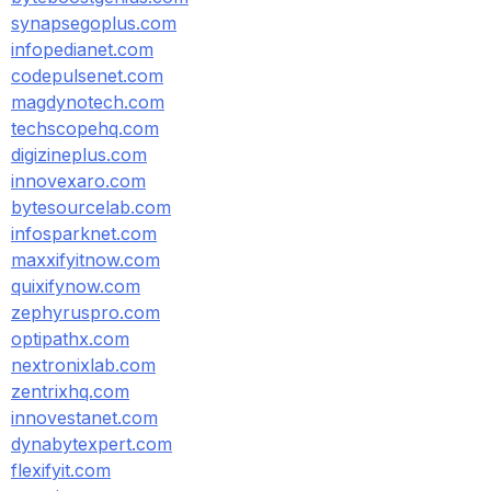
synapsegoplus.com
infopedianet.com
codepulsenet.com
magdynotech.com
techscopehq.com
digizineplus.com
innovexaro.com
bytesourcelab.com
infosparknet.com
maxxifyitnow.com
quixifynow.com
zephyruspro.com
optipathx.com
nextronixlab.com
zentrixhq.com
innovestanet.com
dynabytexpert.com
flexifyit.com