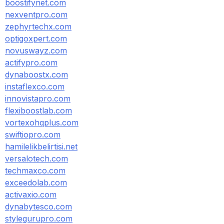
boostifynet.com
nexventpro.com
zephyrtechx.com
optigoxpert.com
novuswayz.com
actifypro.com
dynaboostx.com
instaflexco.com
innovistapro.com
flexiboostlab.com
vortexohqplus.com
swiftiopro.com
hamilelikbelirtisi.net
versalotech.com
techmaxco.com
exceedolab.com
activaxio.com
dynabytesco.com
stylegurupro.com