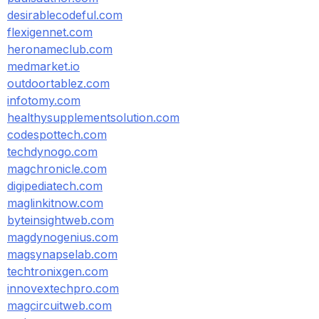
desirablecodeful.com
flexigennet.com
heronameclub.com
medmarket.io
outdoortablez.com
infotomy.com
healthysupplementsolution.com
codespottech.com
techdynogo.com
magchronicle.com
digipediatech.com
maglinkitnow.com
byteinsightweb.com
magdynogenius.com
magsynapselab.com
techtronixgen.com
innovextechpro.com
magcircuitweb.com