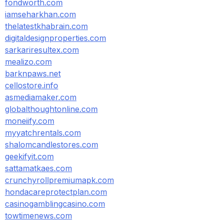
fondworth.com
iamseharkhan.com
thelatestkhabrain.com
digitaldesignproperties.com
sarkariresultex.com
mealizo.com
barknpaws.net
cellostore.info
asmediamaker.com
globalthoughtonline.com
moneiify.com
myyatchrentals.com
shalomcandlestores.com
geekifyit.com
sattamatkaes.com
crunchyrollpremiumapk.com
hondacareprotectplan.com
casinogamblingcasino.com
towtimenews.com