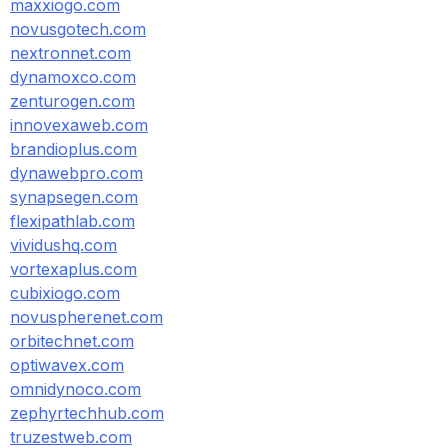
maxxiogo.com
novusgotech.com
nextronnet.com
dynamoxco.com
zenturogen.com
innovexaweb.com
brandioplus.com
dynawebpro.com
synapsegen.com
flexipathlab.com
vividushq.com
vortexaplus.com
cubixiogo.com
novuspherenet.com
orbitechnet.com
optiwavex.com
omnidynoco.com
zephyrtechhub.com
truzestweb.com