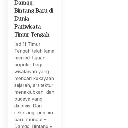
Damqq:
Bintang Baru di
Dunia
Pariwisata
Timur Tengah
[ad_1] Timur
Tengah telah lama
menjadi tujuan
populer bagi
wisatawan yang
mencari kekayaan
sejarah, arsitektur
menakjubkan, dan
budaya yang
dinamis. Dan
sekarang, pemain
baru muncul –
Damqq. Bintang y