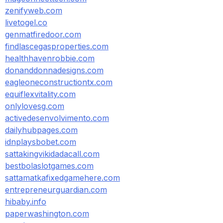
zenifyweb.com
livetogel.co
genmatfiredoor.com
findlascegasproperties.com
healthhavenrobbie.com
donanddonnadesigns.com
eagleoneconstructiontx.com
equiflexvitality.com
onlylovesg.com
activedesenvolvimento.com
dailyhubpages.com
idnplaysbobet.com
sattakingvikidadacall.com
bestbolaslotgames.com
sattamatkafixedgamehere.com
entrepreneurguardian.com
hibaby.info
paperwashington.com