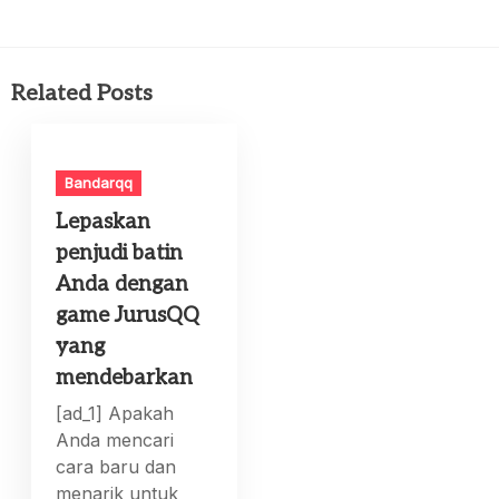
Related Posts
Bandarqq
Lepaskan
penjudi batin
Anda dengan
game JurusQQ
yang
mendebarkan
[ad_1] Apakah
Anda mencari
cara baru dan
menarik untuk