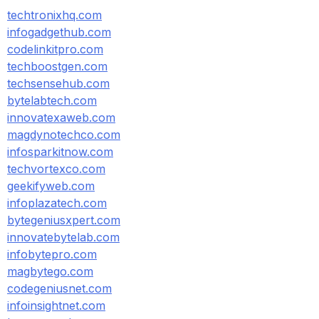
techtronixhq.com
infogadgethub.com
codelinkitpro.com
techboostgen.com
techsensehub.com
bytelabtech.com
innovatexaweb.com
magdynotechco.com
infosparkitnow.com
techvortexco.com
geekifyweb.com
infoplazatech.com
bytegeniusxpert.com
innovatebytelab.com
infobytepro.com
magbytego.com
codegeniusnet.com
infoinsightnet.com